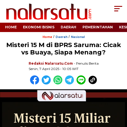
HOME
EKONOMI BISNIS
DAERAH
PEMERINTAHAN
KES
/
/
Home
Daerah
Nasional
Misteri 15 M di BPRS Saruma: Cicak
vs Buaya, Siapa Menang?
Redaksi Nalarsatu.com
- Penulis Berita
Senin, 7 April 2025 - 10:05 WIT