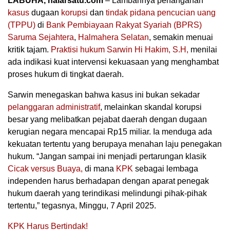
LABUHA, nalarsatu.com
– Lambannya penanganan
kasus
dugaan
korupsi
dan
tindak pidana pencucian uang
(TPPU)
di
Bank Pembiayaan Rakyat Syariah (BPRS)
Saruma Sejahtera
,
Halmahera Selatan
, semakin menuai
kritik tajam.
Praktisi hukum Sarwin Hi Hakim, S.H,
menilai
ada indikasi kuat intervensi kekuasaan yang menghambat
proses hukum di tingkat daerah.
Sarwin menegaskan bahwa kasus ini bukan sekadar
pelanggaran administratif
, melainkan skandal korupsi
besar yang melibatkan pejabat daerah dengan dugaan
kerugian negara mencapai Rp15 miliar. Ia menduga ada
kekuatan tertentu yang berupaya menahan laju penegakan
hukum. “Jangan sampai ini menjadi pertarungan klasik
Cicak versus Buaya,
di mana
KPK
sebagai lembaga
independen harus berhadapan dengan aparat penegak
hukum daerah yang terindikasi melindungi pihak-pihak
tertentu,” tegasnya, Minggu, 7 April 2025.
KPK Harus Bertindak!