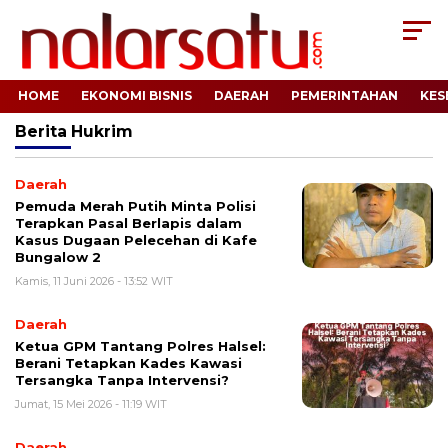
HOME
EKONOMI BISNIS
DAERAH
PEMERINTAHAN
KES
Berita
Hukrim
Daerah
Pemuda Merah Putih Minta Polisi
Terapkan Pasal Berlapis dalam
Kasus Dugaan Pelecehan di Kafe
Bungalow 2
Kamis, 11 Juni 2026 - 13:52 WIT
Daerah
Ketua GPM Tantang Polres Halsel:
Berani Tetapkan Kades Kawasi
Tersangka Tanpa Intervensi?
Jumat, 15 Mei 2026 - 11:19 WIT
Daerah