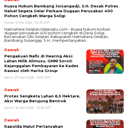
Kuasa Hukum Bambang Joisangadji, S.H. Desak Polres
Halsel Segera Gelar Perkara Dugaan Perusakan 400
Pohon Cengkeh Warga Soligi
Jumat, 15 Mei 2026 - 04:33 WIT
Halmahera Selatan,Nalarsatu.com – Kuasa hukum korban
dugaan perusakan 400 pohon cengkeh di Desa Soligi,
Kecamatan Obi Selatan, Kabupaten Halmahera Selatan,
Bambang Joisangaji, S.H., mempertanyakan…
Daerah
Pengakuan Nafis di Hearing Aksi:
Lahan Milik Alimusu, GMNI Soroti
Kejanggalan Pembayaran ke Kades
Kawasi oleh Harita Group
Senin, 27 April 2026 - 16:27 WIT
Daerah
Protes Sengketa Lahan 6,5 Hektare,
Aksi Warga Berujung Bentrok
Kamis, 16 April 2026 - 23:30 WIT
Daerah
Kapolda Malut Pertanyakan