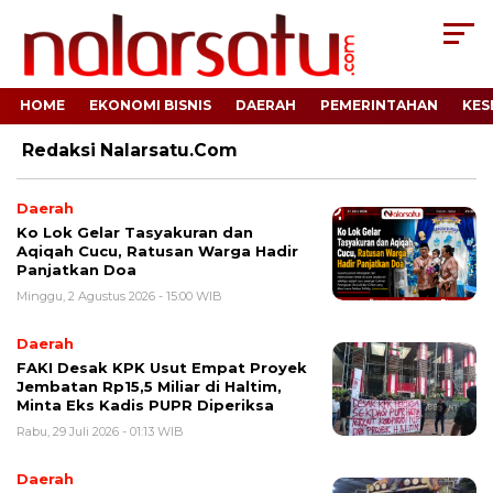
HOME
EKONOMI BISNIS
DAERAH
PEMERINTAHAN
KES
Redaksi Nalarsatu.com
Daerah
Ko Lok Gelar Tasyakuran dan
Aqiqah Cucu, Ratusan Warga Hadir
Panjatkan Doa
Minggu, 2 Agustus 2026 - 15:00 WIB
Daerah
FAKI Desak KPK Usut Empat Proyek
Jembatan Rp15,5 Miliar di Haltim,
Minta Eks Kadis PUPR Diperiksa
Rabu, 29 Juli 2026 - 01:13 WIB
Daerah