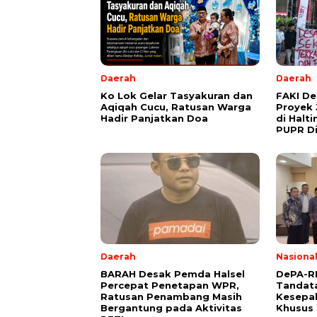
Daerah
Daerah
Ko Lok Gelar Tasyakuran dan
FAKI D
Aqiqah Cucu, Ratusan Warga
Proyek 
Hadir Panjatkan Doa
di Halt
PUPR Di
Daerah
Nasiona
BARAH Desak Pemda Halsel
DePA-RI
Percepat Penetapan WPR,
Tandat
Ratusan Penambang Masih
Kesepa
Bergantung pada Aktivitas
Khusus 