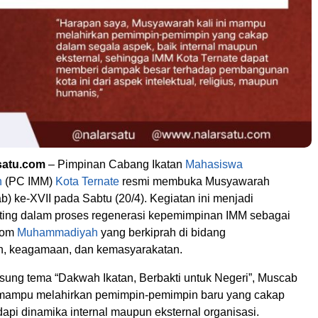
rsatu.com
– Pimpinan Cabang Ikatan
Mahasiswa
h
(PC IMM)
Kota Ternate
resmi membuka Musyawarah
) ke-XVII pada Sabtu (20/4). Kegiatan ini menjadi
ing dalam proses regenerasi kepemimpinan IMM sebagai
onom
Muhammadiyah
yang berkiprah di bidang
, keagamaan, dan kemasyarakatan.
ng tema “Dakwah Ikatan, Berbakti untuk Negeri”, Muscab
 mampu melahirkan pemimpin-pemimpin baru yang cakap
pi dinamika internal maupun eksternal organisasi.