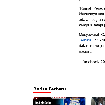
“Rumah Peradab
khususnya untu
adalah bagian d
kampus, tetapi 
Musyawarah Caba
Ternate
untuk te
dalam mewujudk
nasional.
Facebook C
Berita Terbaru