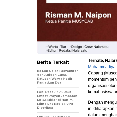
Ternate, Nala
Berita Terkait
Muhammadiya
Ko Lok Gelar Tasyakuran
Cabang (Muscab
dan Aqiqah Cucu,
Ratusan Warga Hadir
momentum pent
Panjatkan Doa
organisasi ot
kemahasiswaan
FAKI Desak KPK Usut
Empat Proyek Jembatan
Rp15,5 Miliar di Haltim,
Dengan mengusu
Minta Eks Kadis PUPR
Diperiksa
ini diharapkan
dalam menghada