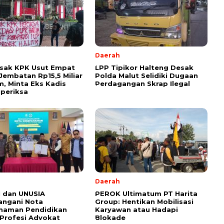
Daerah
esak KPK Usut Empat
LPP Tipikor Halteng Desak
Jembatan Rp15,5 Miliar
Polda Malut Selidiki Dugaan
im, Minta Eks Kadis
Perdagangan Skrap Ilegal
periksa
l
Daerah
 dan UNUSIA
PEROK Ultimatum PT Harita
angani Nota
Group: Hentikan Mobilisasi
haman Pendidikan
Karyawan atau Hadapi
Profesi Advokat
Blokade