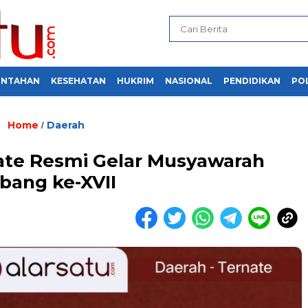
INTAHAN
KESEHATAN
HUKRIM
NASIONAL
PENDIDIKAN
POL
Home
Daerah
/
ate Resmi Gelar Musyawarah
bang ke-XVII