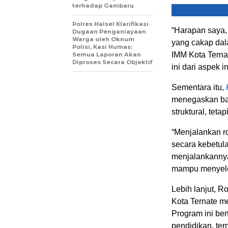
terhadap Gambaru
Polres Halsel Klarifikasi
“Harapan saya
Dugaan Penganiayaan
Warga oleh Oknum
yang cakap dal
Polisi, Kasi Humas:
IMM Kota Terna
Semua Laporan Akan
Diproses Secara Objektif
ini dari aspek i
Sementara itu,
menegaskan ba
struktural, tet
“Menjalankan r
secara kebetula
menjalankannya
mampu menyeles
Lebih lanjut, 
Kota Ternate 
Program ini be
pendidikan, te