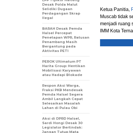
LPP Tipikor Halteng
Desak Polda Malut
Selidiki Dugaan
Ketua Panitia,
Perdagangan Skrap
Muscab tidak s
Ilegal
menjadi ruang 
BARAH Desak Pemda
IMM Kota Ternat
Halsel Percepat
Penetapan WPR, Ratusan
Penambang Masih
Bergantung pada
Aktivitas PETI
PEROK Ultimatum PT
Harita Group: Hentikan
Mobilisasi Karyawan
atau Hadapi Blokade
Respon Aksi Warga,
Fraksi PKB Mendesak
Pemda Halsel Segera
Ambil Langkah Cepat
Selesaikan Masalah
Lahan di Pulau Obi
Aksi di DPRD Halsel,
Sardi Hongi Desak 30
Legislator Bertindak:
Jangan Tutup Mata