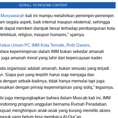
SCROLL TO RESUME CONTENT
,
Musyawarah
kali ini mampu melahirkan pemimpin-pemimpin
am segala aspek, baik internal maupun eksternal, sehingga
te dapat memberi dampak besar terhadap pembangunan kota
ntelektual, religius, maupun humanis,” ujarnya.
Ketua Umum PC IMM Kota Ternate
,
Robi Darwis
,
hwa kepemimpinan dalam IMM bukan sekedar amanah
api juga amanah moral yang lahir dari kepercayaan kader.
oda organisasi adalah amanah, bukan sesuatu yang terjadi
n. Siapa pun yang terpilih harus siap menjaga dan
 dengan sebaik-baiknya, tidak hanya memulai tapi juga
aikan dengan prinsip kepemimpinan yang sidiq,” tegasnya.
Robi juga mengungkapkan bahwa dalam Muscab kali ini, IMM
mendorong program unggulan bernama Rumah Peradaban.
rtujuan menghimpun anak-anak yang kurang memiliki akses
rmasuk yang belum bisa membaca Al-Qur’an.