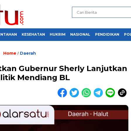
INTAHAN
KESEHATAN
HUKRIM
NASIONAL
PENDIDIKAN
POL
Home
Daerah
/
an Gubernur Sherly Lanjutkan
olitik Mendiang BL