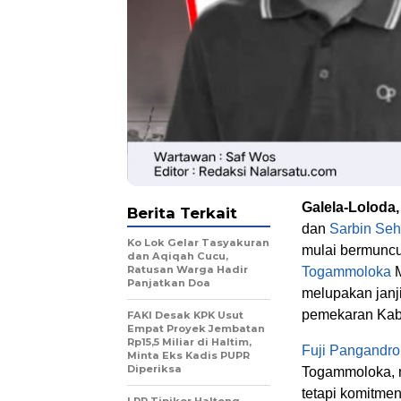
Galela-Loloda
Berita Terkait
dan
Sarbin Se
Ko Lok Gelar Tasyakuran
mulai bermuncul
dan Aqiqah Cucu,
Ratusan Warga Hadir
Togammoloka
M
Panjatkan Doa
melupakan janj
pemekaran Kab
FAKI Desak KPK Usut
Empat Proyek Jembatan
Rp15,5 Miliar di Haltim,
Fuji Pangandro
Minta Eks Kadis PUPR
Diperiksa
Togammoloka, me
tetapi komitme