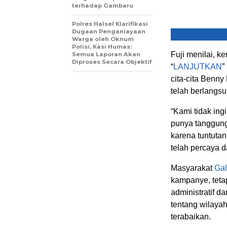
terhadap Gambaru
Polres Halsel Klarifikasi
Dugaan Penganiayaan
Warga oleh Oknum
Polisi, Kasi Humas:
Fuji menilai, 
Semua Laporan Akan
Diproses Secara Objektif
“
LANJUTKAN
”
cita-cita Benn
telah berlangsu
“Kami tidak ing
punya tanggung
karena tuntutan
telah percaya 
Masyarakat
Gal
kampanye, teta
administratif 
tentang wilayah
terabaikan.