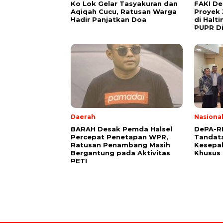
Ko Lok Gelar Tasyakuran dan
FAKI D
Aqiqah Cucu, Ratusan Warga
Proyek 
Hadir Panjatkan Doa
di Halt
PUPR Di
Daerah
Nasiona
BARAH Desak Pemda Halsel
DePA-RI
Percepat Penetapan WPR,
Tandat
Ratusan Penambang Masih
Kesepa
Bergantung pada Aktivitas
Khusus 
PETI