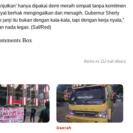
Lanjutkan’ hanya dipakai demi meraih simpati tanpa komitmen
kyat berhak mengingatkan dan menagih. Gubernur Sherly
janji itu bukan dengan kata-kata, tapi dengan kerja nyata,”
an nada tegas. (Saf/Red)
omments Box
Berita ini 112 kali dibaca
Daerah