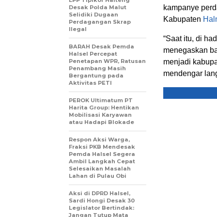
LPP Tipikor Halteng
kampanye perd
Desak Polda Malut
Selidiki Dugaan
Kabupaten
Hal
Perdagangan Skrap
Ilegal
“Saat itu, di h
BARAH Desak Pemda
menegaskan ba
Halsel Percepat
Penetapan WPR, Ratusan
menjadi kabupat
Penambang Masih
mendengar lang
Bergantung pada
Aktivitas PETI
PEROK Ultimatum PT
Harita Group: Hentikan
Mobilisasi Karyawan
atau Hadapi Blokade
Respon Aksi Warga,
Fraksi PKB Mendesak
Pemda Halsel Segera
Ambil Langkah Cepat
Selesaikan Masalah
Lahan di Pulau Obi
Aksi di DPRD Halsel,
Sardi Hongi Desak 30
Legislator Bertindak:
Jangan Tutup Mata