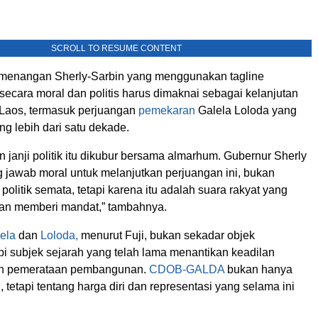
SCROLL TO RESUME CONTENT
kemenangan Sherly-Sarbin yang menggunakan tagline
 secara moral dan politis harus dimaknai sebagai kelanjutan
y Laos, termasuk perjuangan
pemekaran
Galela Loloda yang
ng lebih dari satu dekade.
in janji politik itu dikubur bersama almarhum. Gubernur Sherly
 jawab moral untuk melanjutkan perjuangan ini, bukan
 politik semata, tetapi karena itu adalah suara rakyat yang
dan memberi mandat,” tambahnya.
ela
dan
Loloda,
menurut Fuji, bukan sekadar objek
pi subjek sejarah yang telah lama menantikan keadilan
dan pemerataan pembangunan.
CDOB-GALDA
bukan hanya
, tetapi tentang harga diri dan representasi yang selama ini