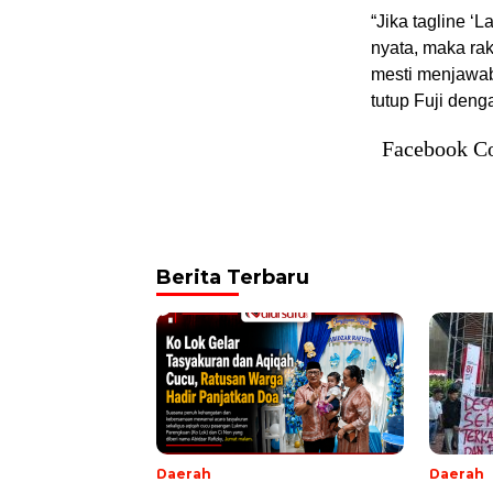
“Jika tagline ‘
nyata, maka ra
mesti menjawab 
tutup Fuji deng
Facebook C
Berita Terbaru
Daerah
Daerah