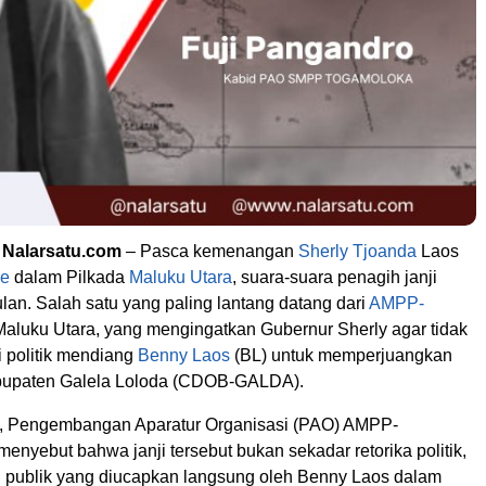
, Nalarsatu.com
– Pasca kemenangan
Sherly Tjoanda
Laos
he
dalam Pilkada
Maluku Utara
, suara-suara penagih janji
an. Salah satu yang paling lantang datang dari
AMPP-
aluku Utara, yang mengingatkan Gubernur Sherly agar tidak
i politik mendiang
Benny Laos
(BL) untuk memperjuangkan
upaten Galela Loloda (CDOB-GALDA).
, Pengembangan Aparatur Organisasi (PAO) AMPP-
nyebut bahwa janji tersebut bukan sekadar retorika politik,
n publik yang diucapkan langsung oleh Benny Laos dalam