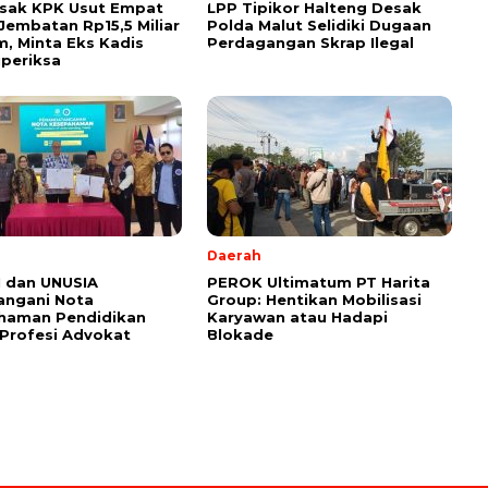
esak KPK Usut Empat
LPP Tipikor Halteng Desak
Jembatan Rp15,5 Miliar
Polda Malut Selidiki Dugaan
im, Minta Eks Kadis
Perdagangan Skrap Ilegal
periksa
l
Daerah
 dan UNUSIA
PEROK Ultimatum PT Harita
angani Nota
Group: Hentikan Mobilisasi
haman Pendidikan
Karyawan atau Hadapi
Profesi Advokat
Blokade