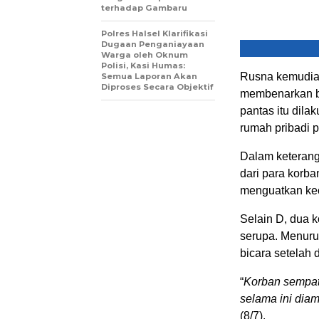
terhadap Gambaru
Polres Halsel Klarifikasi
Dugaan Penganiayaan
Warga oleh Oknum
Polisi, Kasi Humas:
Rusna kemudian
Semua Laporan Akan
Diproses Secara Objektif
membenarkan ba
pantas itu dila
rumah pribadi 
Dalam keterang
dari para korb
menguatkan kec
Selain D, dua 
serupa. Menuru
bicara setelah 
“
Korban sempat 
selama ini diam
(8/7).