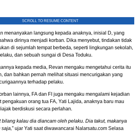
SCROLL TO RESUME CONTENT
 menanyakan langsung kepada anaknya, inisial D, yang
hwa dirinya menjadi korban. Dika menyebut, tindakan tidak
kukan di sejumlah tempat berbeda, seperti lingkungan sekolah,
pelaku, dan sebuah sungai di Desa Toduku.
annya kepada media, Revan mengaku mengetahui cerita itu
an, dan bahkan pernah melihat situasi mencurigakan yang
urigaannya terhadap pelaku.
korban lainnya, FA dan FI juga mengaku mengalami kejadian
t pengakuan orang tua FA, Yati Lajida, anaknya baru mau
diajak berdiskusi secara perlahan.
bilang kalau dia diancam oleh pelaku. Dia takut, makanya
 saja,
” ujar Yati saat diwawancarai Nalarsatu.com Selasa