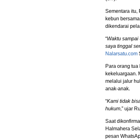
Sementara itu,
kebun bersama
dikendarai pel
“
Waktu sampai d
saya tinggal sen
Nalarsatu.com
S
Para orang tua
kekeluargaan. 
melalui jalur 
anak-anak.
“
Kami tidak bis
hukum
,” ujar 
Saat dikonfirm
Halmahera Sel
pesan WhatsAp