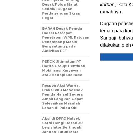
LPP Tipikor Halteng
korban
,” kata 
Desak Polda Malut
Selidiki Dugaan
rumahnya.
Perdagangan Skrap
Ilegal
Dugaan peristi
BARAH Desak Pemda
teman para kor
Halsel Percepat
Penetapan WPR, Ratusan
Sangaji, bahwa
Penambang Masih
dilakukan oleh 
Bergantung pada
Aktivitas PETI
PEROK Ultimatum PT
Harita Group: Hentikan
Mobilisasi Karyawan
atau Hadapi Blokade
Respon Aksi Warga,
Fraksi PKB Mendesak
Pemda Halsel Segera
Ambil Langkah Cepat
Selesaikan Masalah
Lahan di Pulau Obi
Aksi di DPRD Halsel,
Sardi Hongi Desak 30
Legislator Bertindak:
Jangan Tutup Mata