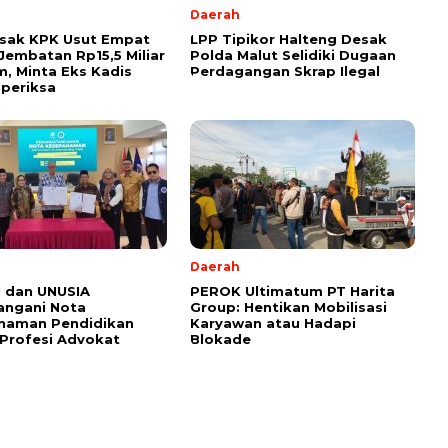
Daerah
esak KPK Usut Empat
LPP Tipikor Halteng Desak
Jembatan Rp15,5 Miliar
Polda Malut Selidiki Dugaan
im, Minta Eks Kadis
Perdagangan Skrap Ilegal
periksa
l
Daerah
 dan UNUSIA
PEROK Ultimatum PT Harita
angani Nota
Group: Hentikan Mobilisasi
haman Pendidikan
Karyawan atau Hadapi
Profesi Advokat
Blokade