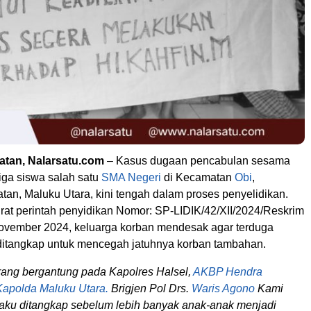
atan, Nalarsatu.com
– Kasus dugaan pencabulan sesama
tiga siswa salah satu
SMA Negeri
di Kecamatan
Obi
,
tan, Maluku Utara, kini tengah dalam proses penyelidikan.
rat perintah penyidikan Nomor: SP-LIDIK/42/XII/2024/Reskrim
November 2024, keluarga korban mendesak agar terduga
ditangkap untuk mencegah jatuhnya korban tambahan.
rang bergantung pada Kapolres Halsel,
AKBP Hendra
Kapolda Maluku Utara.
Brigjen Pol Drs.
Waris Agono
Kami
laku ditangkap sebelum lebih banyak anak-anak menjadi