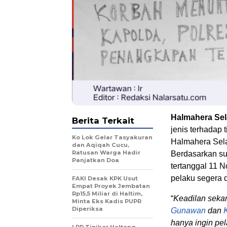
Halmahera Sel
Berita Terkait
jenis terhadap 
Ko Lok Gelar Tasyakuran
Halmahera Sela
dan Aqiqah Cucu,
Ratusan Warga Hadir
Berdasarkan su
Panjatkan Doa
tertanggal 11 
pelaku segera 
FAKI Desak KPK Usut
Empat Proyek Jembatan
Rp15,5 Miliar di Haltim,
“
Keadilan seka
Minta Eks Kadis PUPR
Diperiksa
Gunawan
dan
hanya ingin pe