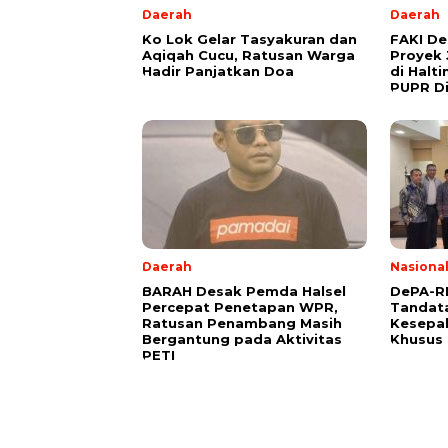
Daerah
Daerah
Ko Lok Gelar Tasyakuran dan
FAKI D
Aqiqah Cucu, Ratusan Warga
Proyek 
Hadir Panjatkan Doa
di Halt
PUPR Di
Daerah
Nasiona
BARAH Desak Pemda Halsel
DePA-RI
Percepat Penetapan WPR,
Tandat
Ratusan Penambang Masih
Kesepa
Bergantung pada Aktivitas
Khusus 
PETI