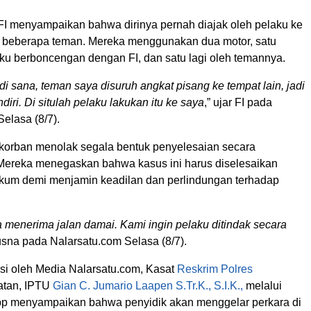
 FI menyampaikan bahwa dirinya pernah diajak oleh pelaku ke
 beberapa teman. Mereka menggunakan dua motor, satu
aku berboncengan dengan FI, dan satu lagi oleh temannya.
i sana, teman saya disuruh angkat pisang ke tempat lain, jadi
diri. Di situlah pelaku lakukan itu ke saya
,” ujar FI pada
elasa (8/7).
 korban menolak segala bentuk penyelesaian secara
Mereka menegaskan bahwa kasus ini harus diselesaikan
hukum demi menjamin keadilan dan perlindungan terhadap
a menerima jalan damai. Kami ingin pelaku ditindak secara
Rusna pada Nalarsatu.com Selasa (8/7).
asi oleh Media Nalarsatu.com, Kasat
Reskrim Polres
atan, IPTU
Gian C. Jumario Laapen S.Tr.K., S.I.K.,
melalui
p menyampaikan bahwa penyidik akan menggelar perkara di