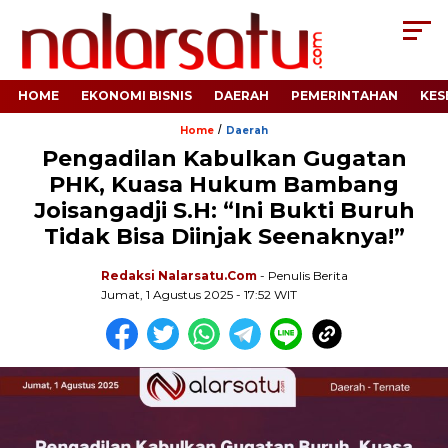
HOME
EKONOMI BISNIS
DAERAH
PEMERINTAHAN
KES
/
Home
Daerah
Pengadilan Kabulkan Gugatan
PHK, Kuasa Hukum Bambang
Joisangadji S.H: “Ini Bukti Buruh
Tidak Bisa Diinjak Seenaknya!”
Redaksi Nalarsatu.com
- Penulis Berita
Jumat, 1 Agustus 2025 - 17:52 WIT