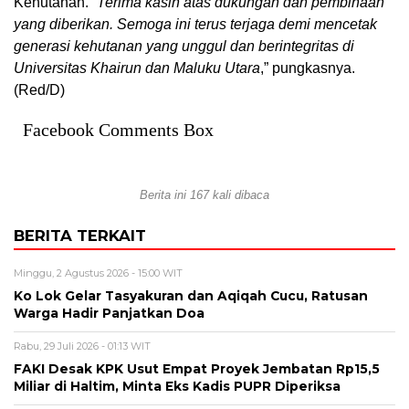
Kehutanan. “
Terima kasih atas dukungan dan pembinaan
yang diberikan. Semoga ini terus terjaga demi mencetak
generasi kehutanan yang unggul dan berintegritas di
Universitas Khairun dan Maluku Utara
,” pungkasnya.
(Red/D)
Facebook Comments Box
Berita ini 167 kali dibaca
BERITA TERKAIT
Minggu, 2 Agustus 2026 - 15:00 WIT
Ko Lok Gelar Tasyakuran dan Aqiqah Cucu, Ratusan
Warga Hadir Panjatkan Doa
Rabu, 29 Juli 2026 - 01:13 WIT
FAKI Desak KPK Usut Empat Proyek Jembatan Rp15,5
Miliar di Haltim, Minta Eks Kadis PUPR Diperiksa