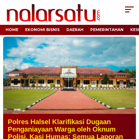
HOME
EKONOMI BISNIS
DAERAH
PEMERINTAHAN
KES
Polres Halsel Klarifikasi Dugaan
Penganiayaan Warga oleh Oknum
Polisi, Kasi Humas: Semua Laporan