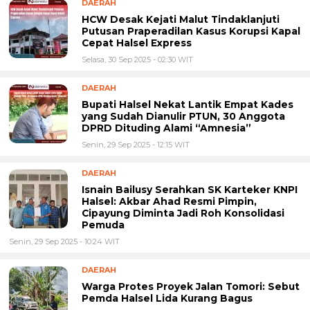
DAERAH
HCW Desak Kejati Malut Tindaklanjuti
Putusan Praperadilan Kasus Korupsi Kapal
Cepat Halsel Express
Selasa, 30 Sep 2025 - 02:30 WIT
DAERAH
Bupati Halsel Nekat Lantik Empat Kades
yang Sudah Dianulir PTUN, 30 Anggota
DPRD Dituding Alami “Amnesia”
Senin, 29 Sep 2025 - 12:15 WIT
DAERAH
Isnain Bailusy Serahkan SK Karteker KNPI
Halsel: Akbar Ahad Resmi Pimpin,
Cipayung Diminta Jadi Roh Konsolidasi
Pemuda
Senin, 29 Sep 2025 - 10:24 WIT
DAERAH
Warga Protes Proyek Jalan Tomori: Sebut
Pemda Halsel Lida Kurang Bagus