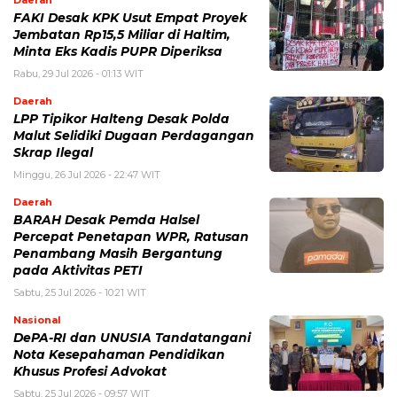
Daerah
FAKI Desak KPK Usut Empat Proyek
Jembatan Rp15,5 Miliar di Haltim,
Minta Eks Kadis PUPR Diperiksa
Rabu, 29 Jul 2026 - 01:13 WIT
Daerah
LPP Tipikor Halteng Desak Polda
Malut Selidiki Dugaan Perdagangan
Skrap Ilegal
Minggu, 26 Jul 2026 - 22:47 WIT
Daerah
BARAH Desak Pemda Halsel
Percepat Penetapan WPR, Ratusan
Penambang Masih Bergantung
pada Aktivitas PETI
Sabtu, 25 Jul 2026 - 10:21 WIT
Nasional
DePA-RI dan UNUSIA Tandatangani
Nota Kesepahaman Pendidikan
Khusus Profesi Advokat
Sabtu, 25 Jul 2026 - 09:57 WIT