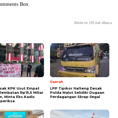
omments Box
Berita ini 193 kali dibaca
Daerah
esak KPK Usut Empat
LPP Tipikor Halteng Desak
Jembatan Rp15,5 Miliar
Polda Malut Selidiki Dugaan
im, Minta Eks Kadis
Perdagangan Skrap Ilegal
periksa