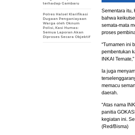
terhadap Gambaru
Sementara itu, 
Polres Halsel Klarifikasi
bahwa keikuts
Dugaan Penganiayaan
Warga oleh Oknum
semata-mata men
Polisi, Kasi Humas:
proses pembinaa
Semua Laporan Akan
Diproses Secara Objektif
“Turnamen ini b
pembentukan kar
INKAI Ternate,” 
Ia juga menyam
terselenggarany
memacu semanga
daerah.
“Atas nama INK
panitia GOKAS
kegiatan ini. 
(Red/Bisma)