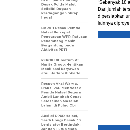
LPP Tipikor Halteng
“Sebanyak 18 at
Desak Polda Malut
Selidiki Dugaan
Dari jumlah ter
Perdagangan Skrap
dipersiapkan u
Ilegal
lainnya diproye
BARAH Desak Pemda
Halsel Percepat
Penetapan WPR, Ratusan
Penambang Masih
Bergantung pada
Aktivitas PETI
PEROK Ultimatum PT
Harita Group: Hentikan
Mobilisasi Karyawan
atau Hadapi Blokade
Respon Aksi Warga,
Fraksi PKB Mendesak
Pemda Halsel Segera
Ambil Langkah Cepat
Selesaikan Masalah
Lahan di Pulau Obi
Aksi di DPRD Halsel,
Sardi Hongi Desak 30
Legislator Bertindak:
Jangan Tutup Mata