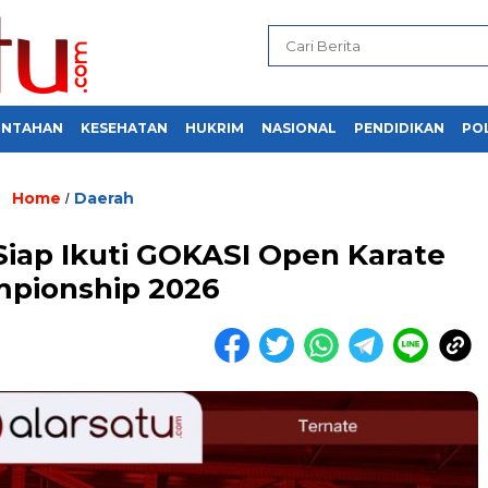
INTAHAN
KESEHATAN
HUKRIM
NASIONAL
PENDIDIKAN
POL
Home
Daerah
/
Siap Ikuti GOKASI Open Karate
pionship 2026