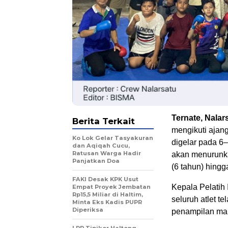
Ternate, Nala
Berita Terkait
mengikuti aja
Ko Lok Gelar Tasyakuran
digelar pada 6–
dan Aqiqah Cucu,
Ratusan Warga Hadir
akan menurunkan
Panjatkan Doa
(6 tahun) hingg
FAKI Desak KPK Usut
Kepala Pelatih
Empat Proyek Jembatan
Rp15,5 Miliar di Haltim,
seluruh atlet t
Minta Eks Kadis PUPR
Diperiksa
penampilan mak