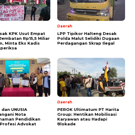
Daerah
esak KPK Usut Empat
LPP Tipikor Halteng Desak
Jembatan Rp15,5 Miliar
Polda Malut Selidiki Dugaan
im, Minta Eks Kadis
Perdagangan Skrap Ilegal
periksa
l
Daerah
 dan UNUSIA
PEROK Ultimatum PT Harita
angani Nota
Group: Hentikan Mobilisasi
haman Pendidikan
Karyawan atau Hadapi
Profesi Advokat
Blokade