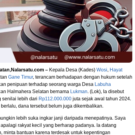
atan,Nalarsatu.com –
Kepala Desa (Kades)
Wosi
,
Hayat
atan
Gane Timur
, terancam berhadapan dengan hukum setelah
kan penipuan terhadap seorang warga Desa
Labuha
an Halmahera Selatan bernama
Lukman
. (Lok), Ia disebut
senilai lebih dari
Rp112.000.000
juta sejak awal tahun 2024.
n berlalu, dana tersebut belum juga dikembalikan.
ngkin lebih suka ingkar janji daripada menepatinya. Saya
 apalagi rakyat kecil yang berharap padanya. Ia datang
, minta bantuan karena terdesak untuk kepentingan