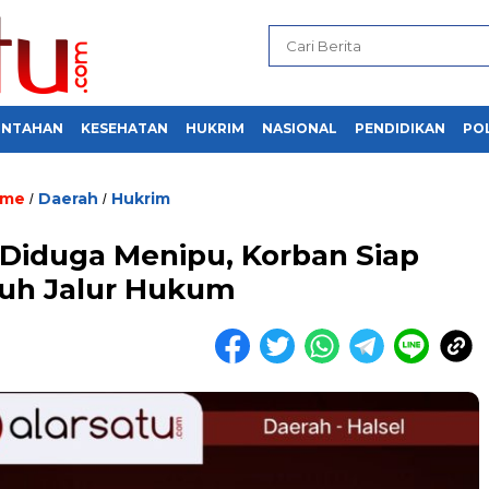
INTAHAN
KESEHATAN
HUKRIM
NASIONAL
PENDIDIKAN
POL
me
Daerah
Hukrim
/
/
 Diduga Menipu, Korban Siap
uh Jalur Hukum