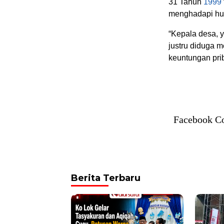
31 Tahun
1999
menghadapi huk
“Kepala desa, 
justru diduga 
keuntungan pri
Facebook C
Berita Terbaru