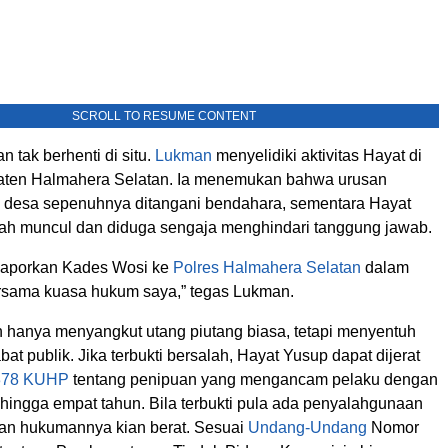
SCROLL TO RESUME CONTENT
 tak berhenti di situ.
Lukman
menyelidiki aktivitas Hayat di
aten Halmahera Selatan. Ia menemukan bahwa urusan
 desa sepenuhnya ditangani bendahara, sementara Hayat
rnah muncul dan diduga sengaja menghindari tanggung jawab.
laporkan Kades Wosi ke
Polres
Halmahera Selatan
dalam
rsama kuasa hukum saya,” tegas Lukman.
n hanya menyangkut utang piutang biasa, tetapi menyentuh
abat publik. Jika terbukti bersalah, Hayat Yusup dapat dijerat
378 KUHP
tentang penipuan yang mengancam pelaku dengan
 hingga empat tahun. Bila terbukti pula ada penyalahgunaan
an hukumannya kian berat. Sesuai
Undang-Undang
Nomor