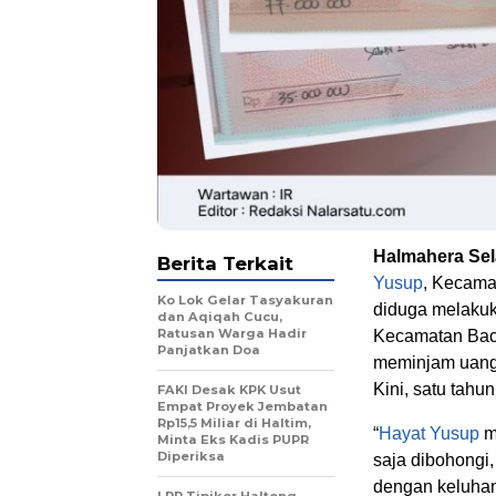
Halmahera Sel
Berita Terkait
Yusup
, Kecam
Ko Lok Gelar Tasyakuran
diduga melaku
dan Aqiqah Cucu,
Ratusan Warga Hadir
Kecamatan Bac
Panjatkan Doa
meminjam uang 
Kini, satu tahu
FAKI Desak KPK Usut
Empat Proyek Jembatan
Rp15,5 Miliar di Haltim,
“
Hayat Yusup
mu
Minta Eks Kadis PUPR
Diperiksa
saja dibohongi,
dengan keluhan