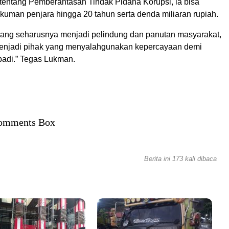
tentang Pemberantasan Tindak Pidana Korupsi, ia bisa
uman penjara hingga 20 tahun serta denda miliaran rupiah.
yang seharusnya menjadi pelindung dan panutan masyarakat,
menjadi pihak yang menyalahgunakan kepercayaan demi
badi.” Tegas Lukman.
omments Box
Berita ini 173 kali dibaca