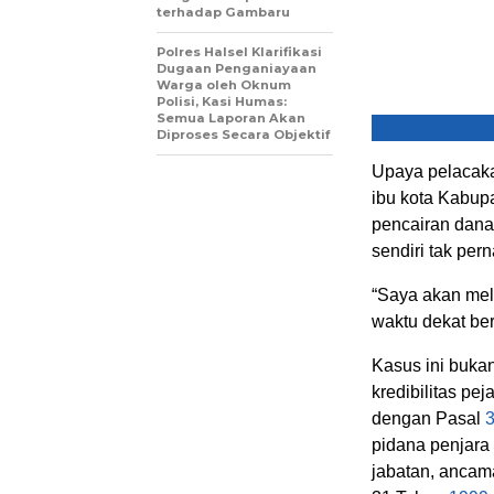
terhadap Gambaru
Polres Halsel Klarifikasi
Dugaan Penganiayaan
Warga oleh Oknum
Polisi, Kasi Humas:
Semua Laporan Akan
Diproses Secara Objektif
Upaya pelacakan
ibu kota Kabup
pencairan dana
sendiri tak pe
“Saya akan me
waktu dekat be
Kasus ini buka
kredibilitas pej
dengan Pasal
pidana penjara
jabatan, ancam