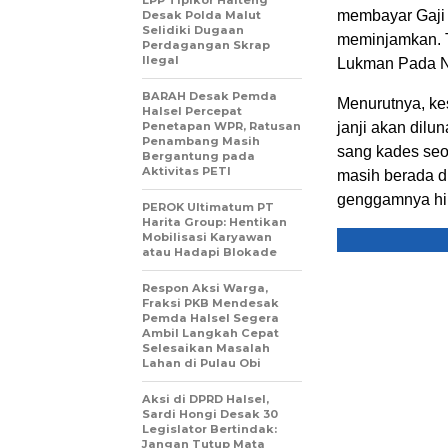
LPP Tipikor Halteng
membayar Gaji 
Desak Polda Malut
Selidiki Dugaan
meminjamkan. Ta
Perdagangan Skrap
Ilegal
Lukman Pada Na
BARAH Desak Pemda
Menurutnya, kes
Halsel Percepat
Penetapan WPR, Ratusan
janji akan dilu
Penambang Masih
sang kades seol
Bergantung pada
Aktivitas PETI
masih berada d
genggamnya hil
PEROK Ultimatum PT
Harita Group: Hentikan
Mobilisasi Karyawan
atau Hadapi Blokade
Respon Aksi Warga,
Fraksi PKB Mendesak
Pemda Halsel Segera
Ambil Langkah Cepat
Selesaikan Masalah
Lahan di Pulau Obi
Aksi di DPRD Halsel,
Sardi Hongi Desak 30
Legislator Bertindak:
Jangan Tutup Mata