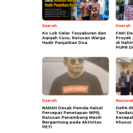
Daerah
Daerah
Ko Lok Gelar Tasyakuran dan
FAKI D
Aqiqah Cucu, Ratusan Warga
Proyek 
Hadir Panjatkan Doa
di Halt
PUPR Di
Daerah
Nasiona
BARAH Desak Pemda Halsel
DePA-RI
Percepat Penetapan WPR,
Tandat
Ratusan Penambang Masih
Kesepa
Bergantung pada Aktivitas
Khusus 
PETI