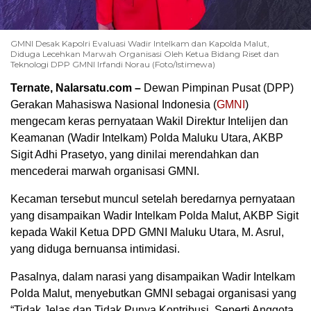
GMNI Desak Kapolri Evaluasi Wadir Intelkam dan Kapolda Malut,
Diduga Lecehkan Marwah Organisasi Oleh Ketua Bidang Riset dan
Teknologi DPP GMNI Irfandi Norau (Foto/Istimewa)
Ternate, Nalarsatu.com –
Dewan Pimpinan Pusat (DPP)
Gerakan Mahasiswa Nasional Indonesia (
GMNI
)
mengecam keras pernyataan Wakil Direktur Intelijen dan
Keamanan (Wadir Intelkam) Polda Maluku Utara, AKBP
Sigit Adhi Prasetyo, yang dinilai merendahkan dan
mencederai marwah organisasi GMNI.
Kecaman tersebut muncul setelah beredarnya pernyataan
yang disampaikan Wadir Intelkam Polda Malut, AKBP Sigit
kepada Wakil Ketua DPD GMNI Maluku Utara, M. Asrul,
yang diduga bernuansa intimidasi.
Pasalnya, dalam narasi yang disampaikan Wadir Intelkam
Polda Malut, menyebutkan GMNI sebagai organisasi yang
“Tidak Jelas dan Tidak Punya Kontribusi, Seperti Anggota