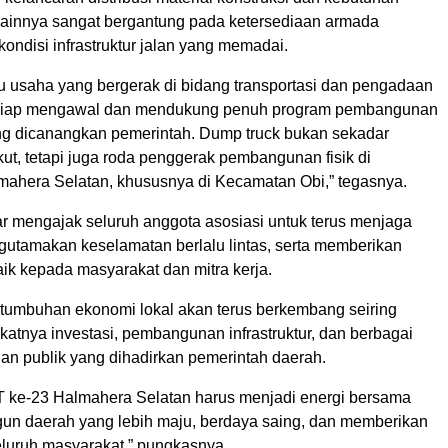
innya sangat bergantung pada ketersediaan armada
kondisi infrastruktur jalan yang memadai.
u usaha yang bergerak di bidang transportasi dan pengadaan
i siap mengawal dan mendukung penuh program pembangunan
yang dicanangkan pemerintah. Dump truck bukan sekadar
ut, tetapi juga roda penggerak pembangunan fisik di
ahera Selatan, khususnya di Kecamatan Obi,” tegasnya.
ar mengajak seluruh anggota asosiasi untuk terus menjaga
ngutamakan keselamatan berlalu lintas, serta memberikan
ik kepada masyarakat dan mitra kerja.
ertumbuhan ekonomi lokal akan terus berkembang seiring
atnya investasi, pembangunan infrastruktur, dan berbagai
nan publik yang dihadirkan pemerintah daerah.
ke-23 Halmahera Selatan harus menjadi energi bersama
n daerah yang lebih maju, berdaya saing, dan memberikan
eluruh masyarakat,” pungkasnya.