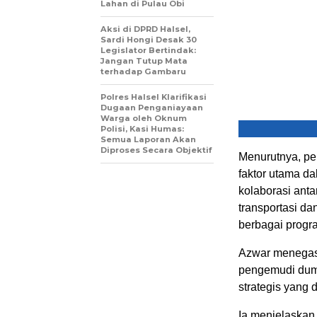
Lahan di Pulau Obi
Aksi di DPRD Halsel,
Sardi Hongi Desak 30
Legislator Bertindak:
Jangan Tutup Mata
terhadap Gambaru
Polres Halsel Klarifikasi
Dugaan Penganiayaan
Warga oleh Oknum
Polisi, Kasi Humas:
Semua Laporan Akan
Diproses Secara Objektif
Menurutnya, pe
faktor utama d
kolaborasi ant
transportasi da
berbagai prog
Azwar menegas
pengemudi dump
strategis yang
Ia menjelaskan,