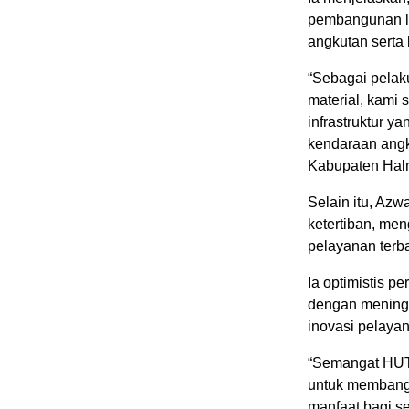
pembangunan la
angkutan serta 
“Sebagai pelak
material, kam
infrastruktur 
kendaraan angk
Kabupaten Halm
Selain itu, Azw
ketertiban, me
pelayanan terba
Ia optimistis p
dengan meningk
inovasi pelaya
“Semangat HUT 
untuk membangu
manfaat bagi s