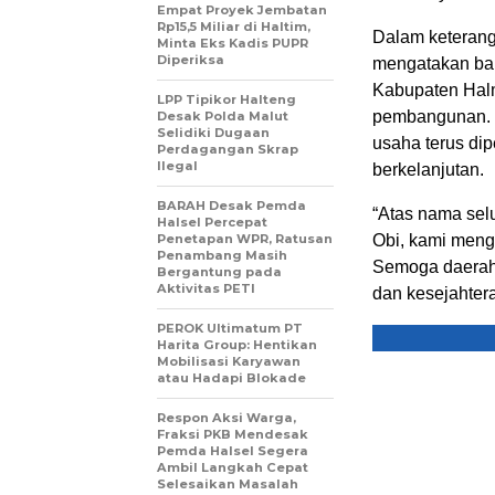
Empat Proyek Jembatan
Rp15,5 Miliar di Haltim,
Dalam keterang
Minta Eks Kadis PUPR
Diperiksa
mengatakan ba
Kabupaten Hal
LPP Tipikor Halteng
pembangunan. I
Desak Polda Malut
Selidiki Dugaan
usaha terus di
Perdagangan Skrap
Ilegal
berkelanjutan.
BARAH Desak Pemda
“Atas nama sel
Halsel Percepat
Penetapan WPR, Ratusan
Obi, kami meng
Penambang Masih
Semoga daerah y
Bergantung pada
Aktivitas PETI
dan kesejahtera
PEROK Ultimatum PT
Harita Group: Hentikan
Mobilisasi Karyawan
atau Hadapi Blokade
Respon Aksi Warga,
Fraksi PKB Mendesak
Pemda Halsel Segera
Ambil Langkah Cepat
Selesaikan Masalah