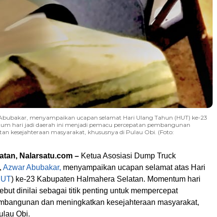
Abubakar, menyampaikan ucapan selamat Hari Ulang Tahun (HUT) ke-23
um hari jadi daerah ini menjadi pemacu percepatan pembangunan
an kesejahteraan masyarakat, khususnya di Pulau Obi. (Foto:
atan, Nalarsatu.com –
Ketua Asosiasi Dump Truck
,
Azwar Abubakar,
menyampaikan ucapan selamat atas Hari
HUT
) ke-23 Kabupaten Halmahera Selatan. Momentum hari
sebut dinilai sebagai titik penting untuk mempercepat
mbangunan dan meningkatkan kesejahteraan masyarakat,
ulau Obi.