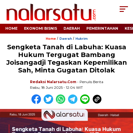
HOME
EKONOMI BISNIS
DAERAH
PEMERINTAHAN
KES
/
/
Home
Daerah
Hukrim
Sengketa Tanah di Labuha: Kuasa
Hukum Tergugat Bambang
Joisangadji Tegaskan Kepemilikan
Sah, Minta Gugatan Ditolak
Redaksi Nalarsatu.com
- Penulis Berita
Rabu, 18 Juni 2025 - 12:04 WIT