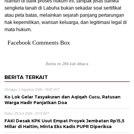
Namun di balik proses hukum ini, tampak jelas bahwa
sengketa tanah di Labuha bukan sekadar soal sertifikat
atau peta batas, melainkan sejarah panjang pertarungan
hak kepemilikan, warisan keluarga, dan legitimasi legal di
mata hukum.
Facebook Comments Box
Berita ini 284 kali dibaca
BERITA TERKAIT
Minggu, 2 Agustus 2026 - 15:00 WIT
Ko Lok Gelar Tasyakuran dan Aqiqah Cucu, Ratusan
Warga Hadir Panjatkan Doa
Rabu, 29 Juli 2026 - 01:13 WIT
FAKI Desak KPK Usut Empat Proyek Jembatan Rp15,5
Miliar di Haltim, Minta Eks Kadis PUPR Diperiksa