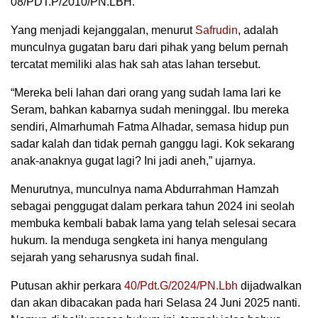
08/PDT.P/2010/PN.LBH.
Yang menjadi kejanggalan, menurut
Safrudin
, adalah
munculnya gugatan baru dari pihak yang belum pernah
tercatat memiliki alas hak sah atas lahan tersebut.
“Mereka beli lahan dari orang yang sudah lama lari ke
Seram, bahkan kabarnya sudah meninggal. Ibu mereka
sendiri, Almarhumah Fatma Alhadar, semasa hidup pun
sadar kalah dan tidak pernah ganggu lagi. Kok sekarang
anak-anaknya gugat lagi? Ini jadi aneh,” ujarnya.
Menurutnya, munculnya nama Abdurrahman Hamzah
sebagai penggugat dalam perkara tahun 2024 ini seolah
membuka kembali babak lama yang telah selesai secara
hukum. Ia menduga sengketa ini hanya mengulang
sejarah yang seharusnya sudah final.
Putusan akhir perkara
40/Pdt.G/2024/PN.Lbh
dijadwalkan
dan akan dibacakan pada hari Selasa 24 Juni 2025 nanti.