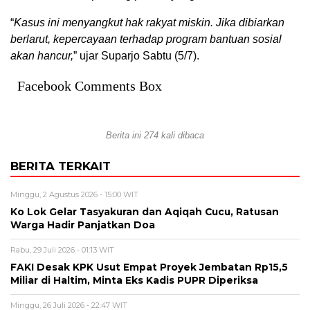
“
Kasus ini menyangkut hak rakyat miskin. Jika dibiarkan
berlarut, kepercayaan terhadap program bantuan sosial
akan hancur,
” ujar Suparjo Sabtu (5/7).
Facebook Comments Box
Berita ini 274 kali dibaca
BERITA TERKAIT
Minggu, 2 Agustus 2026 - 15:00 WIT
Ko Lok Gelar Tasyakuran dan Aqiqah Cucu, Ratusan
Warga Hadir Panjatkan Doa
Rabu, 29 Juli 2026 - 01:13 WIT
FAKI Desak KPK Usut Empat Proyek Jembatan Rp15,5
Miliar di Haltim, Minta Eks Kadis PUPR Diperiksa
Minggu, 26 Juli 2026 - 22:47 WIT