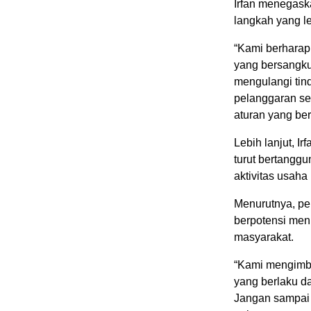
Irfan menegas
langkah yang l
“Kami berharap
yang bersangku
mengulangi tin
pelanggaran ser
aturan yang ber
Lebih lanjut, I
turut bertangg
aktivitas usaha
Menurutnya, pe
berpotensi me
masyarakat.
“Kami mengimba
yang berlaku d
Jangan sampai 