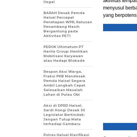
aktivitas tempa
Ilegal
menyusul berbag
BARAH Desak Pemda
yang berpotens
Halsel Percepat
Penetapan WPR, Ratusan
Penambang Masih
Bergantung pada
Aktivitas PETI
PEROK Ultimatum PT
Harita Group: Hentikan
Mobilisasi Karyawan
atau Hadapi Blokade
Respon Aksi Warga,
Fraksi PKB Mendesak
Pemda Halsel Segera
Ambil Langkah Cepat
Selesaikan Masalah
Lahan di Pulau Obi
Aksi di DPRD Halsel,
Sardi Hongi Desak 30
Legislator Bertindak:
Jangan Tutup Mata
terhadap Gambaru
Polres Halsel Klarifikasi