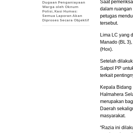
Saat pemeriksa
Dugaan Penganiayaan
Warga oleh Oknum
dalam ruangan 
Polisi, Kasi Humas:
petugas menduga
Semua Laporan Akan
Diproses Secara Objektif
tersebut.
Lima LC yang d
Manado (BL 3), 
(Hox).
Setelah dilaku
Satpol PP untu
terkait penting
Kepala Bidang
Halmahera Sela
merupakan bagi
Daerah sekalig
masyarakat.
“Razia ini dil