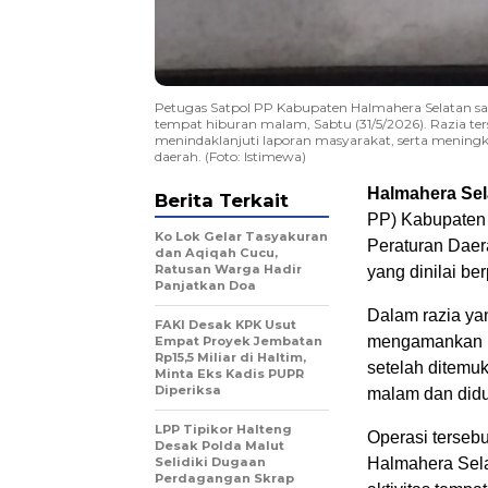
Petugas Satpol PP Kabupaten Halmahera Selatan sa
tempat hiburan malam, Sabtu (31/5/2026). Razia t
menindaklanjuti laporan masyarakat, serta mening
daerah. (Foto: Istimewa)
Halmahera Sel
Berita Terkait
PP) Kabupaten
Ko Lok Gelar Tasyakuran
Peraturan Daer
dan Aqiqah Cucu,
Ratusan Warga Hadir
yang dinilai b
Panjatkan Doa
Dalam razia ya
FAKI Desak KPK Usut
mengamankan l
Empat Proyek Jembatan
Rp15,5 Miliar di Haltim,
setelah ditemu
Minta Eks Kadis PUPR
Diperiksa
malam dan didu
LPP Tipikor Halteng
Operasi terseb
Desak Polda Malut
Selidiki Dugaan
Halmahera Sela
Perdagangan Skrap