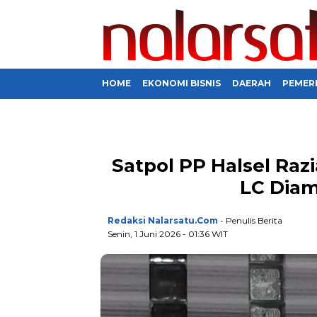
HOME
EKONOMI BISNIS
DAERAH
PEMER
Satpol PP Halsel Ra
LC Diam
Redaksi Nalarsatu.com
- Penulis Berita
Senin, 1 Juni 2026 - 01:36 WIT