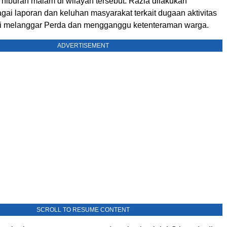
t hiburan malam di wilayah tersebut. Razia dilakukan
ai laporan dan keluhan masyarakat terkait dugaan aktivitas
i melanggar Perda dan mengganggu ketenteraman warga.
ADVERTISEMENT
SCROLL TO RESUME CONTENT