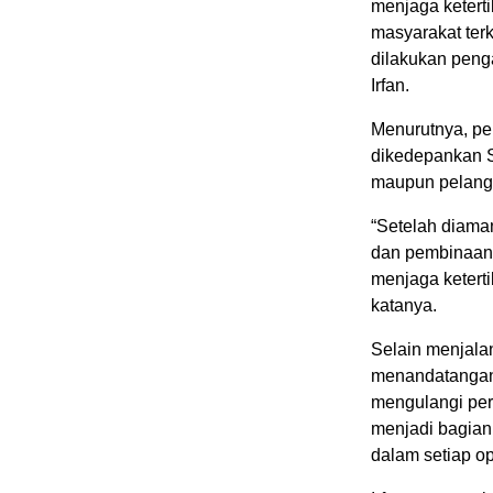
menjaga ketert
masyarakat terk
dilakukan peng
Irfan.
Menurutnya, p
dikedepankan Sa
maupun pelangg
“Setelah diama
dan pembinaan
menjaga keterti
katanya.
Selain menjala
menandatangani
mengulangi per
menjadi bagian
dalam setiap o