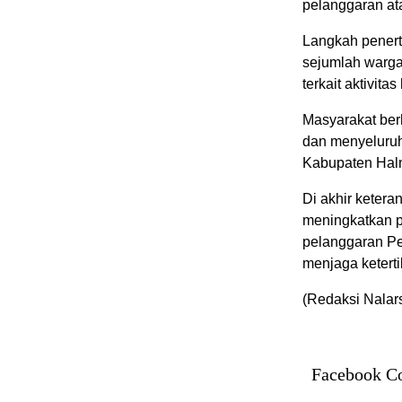
pelanggaran at
Langkah penert
sejumlah warga
terkait aktivit
Masyarakat berh
dan menyeluruh 
Kabupaten Hal
Di akhir keter
meningkatkan p
pelanggaran Pe
menjaga ketert
(Redaksi Nalar
Facebook C