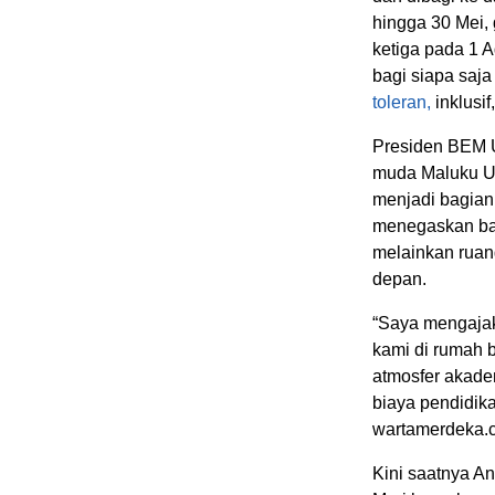
hingga 30 Mei,
ketiga pada 1 
bagi siapa saja
toleran,
inklusi
Presiden BEM
muda Maluku Ut
menjadi bagia
menegaskan ba
melainkan ruan
depan.
“Saya mengajak
kami di rumah b
atmosfer akadem
biaya pendidik
wartamerdeka.c
Kini saatnya A