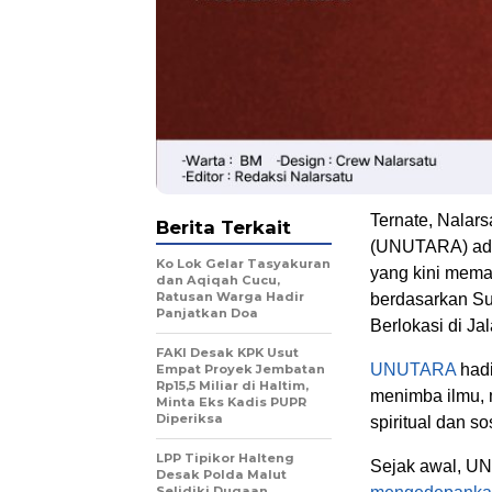
Ternate, Nalar
Berita Terkait
(UNUTARA) adal
Ko Lok Gelar Tasyakuran
yang kini memas
dan Aqiqah Cucu,
Ratusan Warga Hadir
berdasarkan Su
Panjatkan Doa
Berlokasi di Ja
FAKI Desak KPK Usut
UNUTARA
hadi
Empat Proyek Jembatan
Rp15,5 Miliar di Haltim,
menimba ilmu, 
Minta Eks Kadis PUPR
Diperiksa
spiritual dan sos
LPP Tipikor Halteng
Sejak awal, U
Desak Polda Malut
Selidiki Dugaan