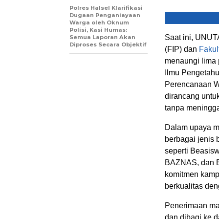
Polres Halsel Klarifikasi
Dugaan Penganiayaan
Warga oleh Oknum
Polisi, Kasi Humas:
Saat ini, UNUT
Semua Laporan Akan
Diproses Secara Objektif
(FIP) dan
Fakul
menaungi lima p
Ilmu Pengetahua
Perencanaan Wi
dirancang untu
tanpa meningga
Dalam upaya m
berbagai jenis
seperti Beasis
BAZNAS, dan Be
komitmen kamp
berkualitas den
Penerimaan ma
dan dibagi ke 