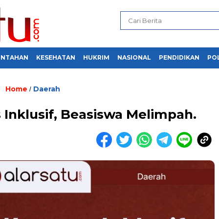
INTAHAN
KESEHATAN
HUKRIM
NASIONAL
PENDIDIKAN
POL
Home
Daerah
/
nklusif, Beasiswa Melimpah.