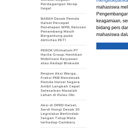
mengedepankan
Perdagangan Skrap
mahasiswa mela
Ilegal
Pengembangan T
BARAH Desak Pemda
keagamaan, sem
Halsel Percepat
Penetapan WPR, Ratusan
bidang pers da
Penambang Masih
mahasiswa dalam
Bergantung pada
Aktivitas PETI
PEROK Ultimatum PT
Harita Group: Hentikan
Mobilisasi Karyawan
atau Hadapi Blokade
Respon Aksi Warga,
Fraksi PKB Mendesak
Pemda Halsel Segera
Ambil Langkah Cepat
Selesaikan Masalah
Lahan di Pulau Obi
Aksi di DPRD Halsel,
Sardi Hongi Desak 30
Legislator Bertindak:
Jangan Tutup Mata
terhadap Gambaru