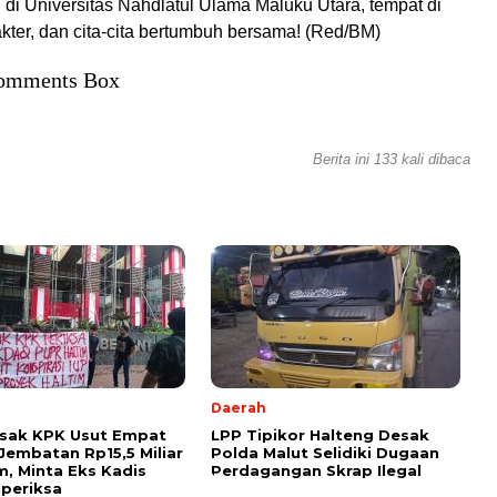
di Universitas Nahdlatul Ulama Maluku Utara, tempat di
kter, dan cita-cita bertumbuh bersama! (Red/BM)
omments Box
Berita ini 133 kali dibaca
Daerah
esak KPK Usut Empat
LPP Tipikor Halteng Desak
Jembatan Rp15,5 Miliar
Polda Malut Selidiki Dugaan
im, Minta Eks Kadis
Perdagangan Skrap Ilegal
periksa