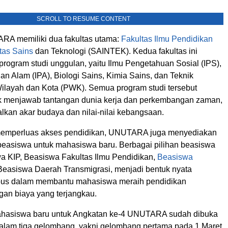
SCROLL TO RESUME CONTENT
ARA memiliki dua fakultas utama:
Fakultas Ilmu Pendidikan
tas Sains
dan Teknologi (SAINTEK). Kedua fakultas ini
rogram studi unggulan, yaitu Ilmu Pengetahuan Sosial (IPS),
n Alam (IPA), Biologi Sains, Kimia Sains, dan Teknik
layah dan Kota (PWK). Semua program studi tersebut
k menjawab tantangan dunia kerja dan perkembangan zaman,
lkan akar budaya dan nilai-nilai kebangsaan.
emperluas akses pendidikan, UNUTARA juga menyediakan
 beasiswa untuk mahasiswa baru. Berbagai pilihan beasiswa
wa KIP, Beasiswa Fakultas Ilmu Pendidikan,
Beasiswa
asiswa Daerah Transmigrasi, menjadi bentuk nyata
us dalam membantu mahasiswa meraih pendidikan
gan biaya yang terjangkau.
hasiswa baru untuk Angkatan ke-4 UNUTARA sudah dibuka
dalam tiga gelombang, yakni gelombang pertama pada 1 Maret