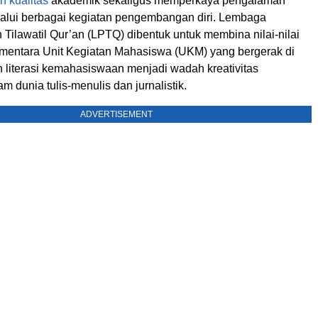
 kualitas
akademik sekaligus memperkaya pengalaman
lui berbagai kegiatan pengembangan diri. Lembaga
ilawatil Qur’an (LPTQ) dibentuk untuk membina nilai-nilai
entara Unit Kegiatan Mahasiswa (UKM) yang bergerak di
n literasi kemahasiswaan menjadi wadah kreativitas
 dunia tulis-menulis dan jurnalistik.
ADVERTISEMENT