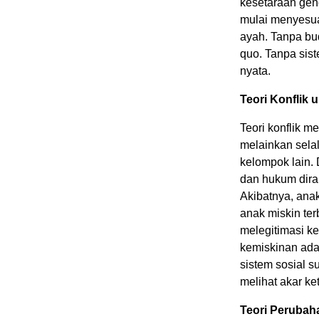
kesetaraan gend
mulai menyesua
ayah. Tanpa bu
quo. Tanpa sist
nyata.
Teori Konflik
Teori konflik m
melainkan sela
kelompok lain. 
dan hukum dira
Akibatnya, ana
anak miskin ter
melegitimasi k
kemiskinan adal
sistem sosial s
melihat akar ke
Teori Perubaha