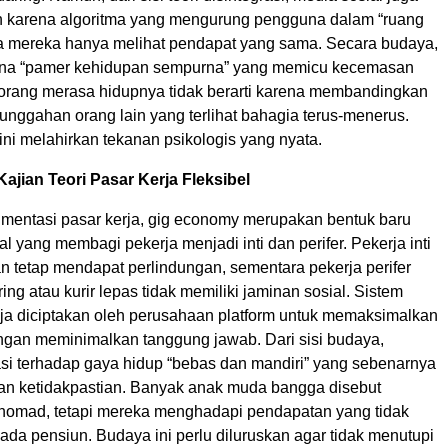
 karena algoritma yang mengurung pengguna dalam “ruang
 mereka hanya melihat pendapat yang sama. Secara budaya,
na “pamer kehidupan sempurna” yang memicu kecemasan
 orang merasa hidupnya tidak berarti karena membandingkan
unggahan orang lain yang terlihat bahagia terus-menerus.
ni melahirkan tekanan psikologis yang nyata.
jian Teori Pasar Kerja Fleksibel
gmentasi pasar kerja, gig economy merupakan bentuk baru
ial yang membagi pekerja menjadi inti dan perifer. Pekerja inti
n tetap mendapat perlindungan, sementara pekerja perifer
ring atau kurir lepas tidak memiliki jaminan sosial. Sistem
gaja diciptakan oleh perusahaan platform untuk memaksimalkan
gan meminimalkan tanggung jawab. Dari sisi budaya,
asi terhadap gaya hidup “bebas dan mandiri” yang sebenarnya
n ketidakpastian. Banyak anak muda bangga disebut
l nomad, tetapi mereka menghadapi pendapatan yang tidak
k ada pensiun. Budaya ini perlu diluruskan agar tidak menutupi