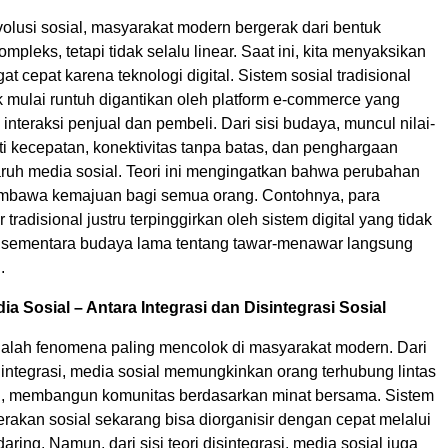
volusi sosial, masyarakat modern bergerak dari bentuk
mpleks, tetapi tidak selalu linear. Saat ini, kita menyaksikan
t cepat karena teknologi digital. Sistem sosial tradisional
sik mulai runtuh digantikan oleh platform e-commerce yang
nteraksi penjual dan pembeli. Dari sisi budaya, muncul nilai-
rti kecepatan, konektivitas tanpa batas, dan penghargaan
ruh media sosial. Teori ini mengingatkan bahwa perubahan
embawa kemajuan bagi semua orang. Contohnya, para
tradisional justru terpinggirkan oleh sistem digital yang tidak
 sementara budaya lama tentang tawar-menawar langsung
.
 Sosial – Antara Integrasi dan Disintegrasi Sosial
dalah fenomena paling mencolok di masyarakat modern. Dari
 integrasi, media sosial memungkinkan orang terhubung lintas
u, membangun komunitas berdasarkan minat bersama. Sistem
gerakan sosial sekarang bisa diorganisir dengan cepat melalui
aring. Namun, dari sisi teori disintegrasi, media sosial juga