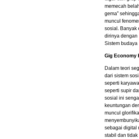
memecah belah
gema” sehingga
muncul fenome
sosial. Banyak
dirinya dengan 
Sistem budaya i
Gig Economy Ka
Dalam teori se
dari sistem sos
seperti karyawa
seperti supir da
sosial ini sen
keuntungan den
muncul glorifik
menyembunyika
sebagai digita
stabil dan tida