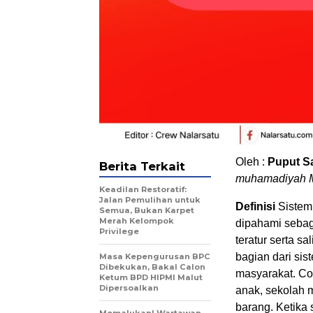
Oleh :
Puput Saf
Berita Terkait
muhamadiyah M
Keadilan Restoratif:
Jalan Pemulihan untuk
Definisi
Sistem 
Semua, Bukan Karpet
Merah Kelompok
dipahami sebag
Privilege
teratur serta s
bagian dari sis
Masa Kepengurusan BPC
Dibekukan, Bakal Calon
masyarakat. Co
Ketum BPD HIPMI Malut
Dipersoalkan
anak, sekolah m
barang. Ketika