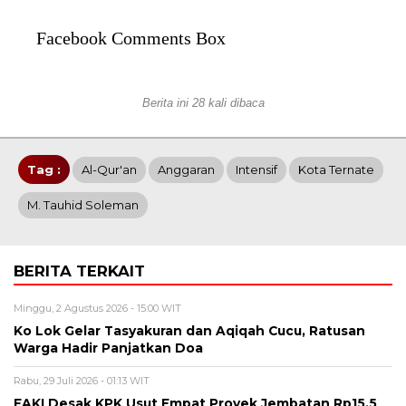
Facebook Comments Box
Berita ini 28 kali dibaca
Tag :
Al-Qur'an
Anggaran
Intensif
Kota Ternate
M. Tauhid Soleman
BERITA TERKAIT
Minggu, 2 Agustus 2026 - 15:00 WIT
Ko Lok Gelar Tasyakuran dan Aqiqah Cucu, Ratusan
Warga Hadir Panjatkan Doa
Rabu, 29 Juli 2026 - 01:13 WIT
FAKI Desak KPK Usut Empat Proyek Jembatan Rp15,5