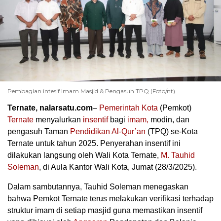
Pembagian intesif Imam Masjid & Pengasuh TPQ (Foto/nt)
Ternate, nalarsatu.com
–
Pemerintah Kota
(Pemkot)
Ternate
menyalurkan
insentif
bagi
imam,
modin, dan
pengasuh Taman
Pendidikan Al-Qur’an
(TPQ) se-Kota
Ternate untuk tahun 2025. Penyerahan insentif ini
dilakukan langsung oleh Wali Kota Ternate,
M. Tauhid
Soleman
, di Aula Kantor Wali Kota, Jumat (28/3/2025).
Dalam sambutannya, Tauhid Soleman menegaskan
bahwa Pemkot Ternate terus melakukan verifikasi terhadap
struktur imam di setiap masjid guna memastikan insentif