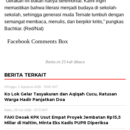
“Gerakan ini bukan hanya seremonial. Kami ingin
memastikan bahwa literasi menjadi budaya di sekolah-
sekolah, sehingga generasi muda Ternate tumbuh dengan
semangat membaca, menulis, dan berpikir kritis,” pungkas
Bachtiar. (Red/Nat)
Facebook Comments Box
Berita ini 23 kali dibaca
BERITA TERKAIT
Minggu, 2 Agustus 2026 - 15:00 WIT
Ko Lok Gelar Tasyakuran dan Aqiqah Cucu, Ratusan
Warga Hadir Panjatkan Doa
Rabu, 29 Juli 2026 - 01:13 WIT
FAKI Desak KPK Usut Empat Proyek Jembatan Rp15,5
Miliar di Haltim, Minta Eks Kadis PUPR Diperiksa