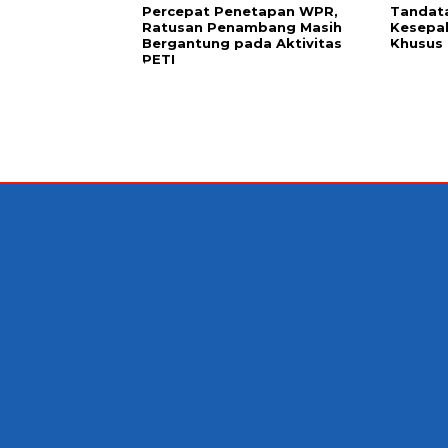
Percepat Penetapan WPR,
Tandat
Ratusan Penambang Masih
Kesepa
Bergantung pada Aktivitas
Khusus 
PETI