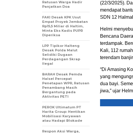
Ratusan Warga Hadir
(22/3/2025). D
Panjatkan Doa
mendapat bantu
SDN 12 Halmah
FAKI Desak KPK Usut
Empat Proyek Jembatan
Rp15,5 Miliar di Haltim,
Helmi menyebu
Minta Eks Kadis PUPR
Diperiksa
Bencana Daera
terdampak. Ber
LPP Tipikor Halteng
Kali, 112 ruma
Desak Polda Malut
Selidiki Dugaan
terendam banjir
Perdagangan Skrap
Ilegal
“Di Amasing Kot
BARAH Desak Pemda
yang mengungsi
Halsel Percepat
Penetapan WPR, Ratusan
dua bayi. Semen
Penambang Masih
jiwa,” ujar Hel
Bergantung pada
Aktivitas PETI
PEROK Ultimatum PT
Harita Group: Hentikan
Mobilisasi Karyawan
atau Hadapi Blokade
Respon Aksi Warga,