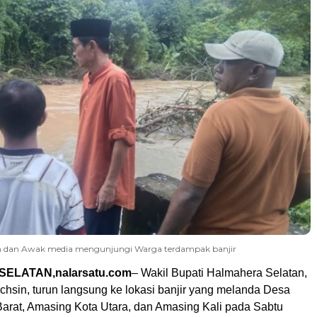
in dan Awak media mengunjungi Warga terdampak banjir
ELATAN,nalarsatu.com
– Wakil Bupati Halmahera Selatan,
hsin, turun langsung ke lokasi banjir yang melanda Desa
arat, Amasing Kota Utara, dan Amasing Kali pada Sabtu