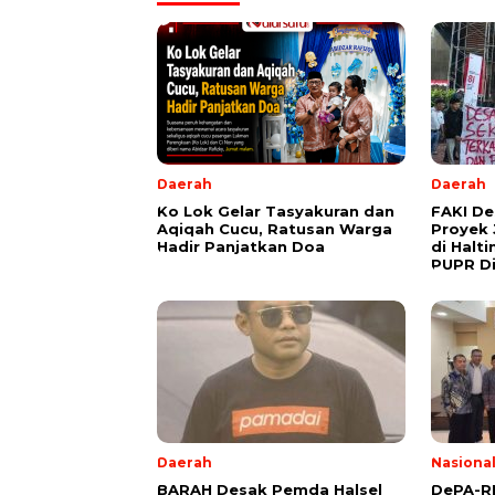
Daerah
Daerah
Ko Lok Gelar Tasyakuran dan
FAKI D
Aqiqah Cucu, Ratusan Warga
Proyek 
Hadir Panjatkan Doa
di Halt
PUPR Di
Daerah
Nasiona
BARAH Desak Pemda Halsel
DePA-RI