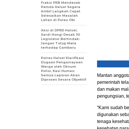
Fraksi PKB Mendesak
Pemda Halsel Segera
Ambil Langkah Cepat
Selesaikan Masalah
Lahan di Pulau Obi
Aksi di DPRD Halsel,
Sardi Hongi Desak 30
Legislator Bertindak:
Jangan Tutup Mata
terhadap Gambaru
Polres Halsel Klarifikasi
Dugaan Penganiayaan
Warga oleh Oknum
Polisi, Kasi Humas:
Mantan anggot
Semua Laporan Akan
Diproses Secara Objektif
pemerintah tel
dan makan malam
pengungsian, te
“Kami sudah be
digunakan seba
tenaga kesehat
kesehatan para