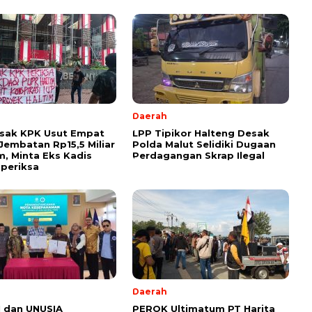
Daerah
esak KPK Usut Empat
LPP Tipikor Halteng Desak
Jembatan Rp15,5 Miliar
Polda Malut Selidiki Dugaan
im, Minta Eks Kadis
Perdagangan Skrap Ilegal
periksa
l
Daerah
 dan UNUSIA
PEROK Ultimatum PT Harita