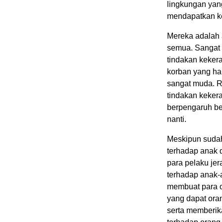
lingkungan yan
mendapatkan ke
Mereka adalah 
semua. Sangat 
tindakan keker
korban yang ha
sangat muda. R
tindakan kekera
berpengaruh b
nanti.
Meskipun sudah
terhadap anak 
para pelaku jer
terhadap anak-a
membuat para o
yang dapat ora
serta memberik