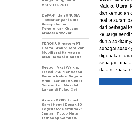
Bergantung pada
Aktivitas PETI
Maluku Utara. K
dan kemudian d
DePA-RI dan UNUSIA
Tandatangani Nota
realita suram 
Kesepahaman
dari berbagai k
Pendidikan Khusus
Profesi Advokat
keluarga sendi
dunia sekitarny
PEROK Ultimatum PT
Harita Group: Hentikan
sebagai sosok 
Mobilisasi Karyawan
digunakan para
atau Hadapi Blokade
sebagai imbala
Respon Aksi Warga,
dalam jebakan
Fraksi PKB Mendesak
Pemda Halsel Segera
Ambil Langkah Cepat
Selesaikan Masalah
Lahan di Pulau Obi
Aksi di DPRD Halsel,
Sardi Hongi Desak 30
Legislator Bertindak:
Jangan Tutup Mata
terhadap Gambaru