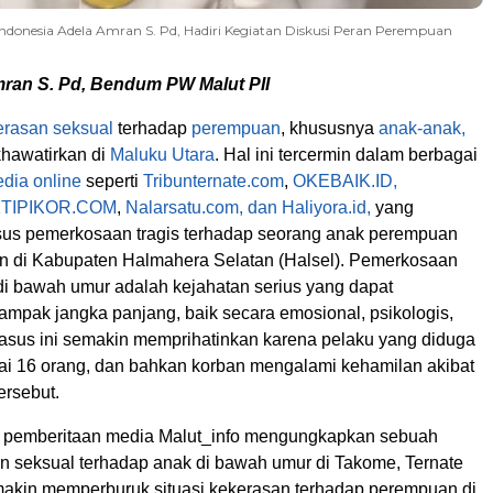
donesia Adela Amran S. Pd, Hadiri Kegiatan Diskusi Peran Perempuan
mran S. Pd, Bendum PW Malut PII
rasan seksual
terhadap
perempuan
, khususnya
anak-anak,
hawatirkan di
Maluku Utara
. Hal ini tercermin dalam berbagai
dia online
seperti
Tribunternate.com
,
OKEBAIK.ID,
TIPIKOR.COM
,
Nalarsatu.com, dan Haliyora.id,
yang
us pemerkosaan tragis terhadap seorang anak perempuan
un di Kabupaten Halmahera Selatan (Halsel). Pemerkosaan
di bawah umur adalah kejahatan serius yang dapat
mpak jangka panjang, baik secara emosional, psikologis,
Kasus ini semakin memprihatinkan karena pelaku yang diduga
pai 16 orang, dan bahkan korban mengalami kehamilan akibat
ersebut.
, pemberitaan media Malut_info mengungkapkan sebuah
n seksual terhadap anak di bawah umur di Takome, Ternate
makin memperburuk situasi kekerasan terhadap perempuan di