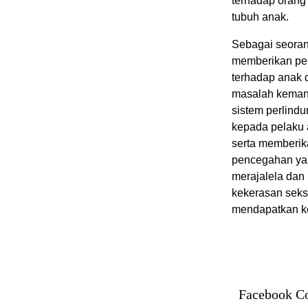
terhadap orang
tubuh anak.
Sebagai seoran
memberikan per
terhadap anak 
masalah keman
sistem perlind
kepada pelaku 
serta memberik
pencegahan yan
merajalela dan
kekerasan seks
mendapatkan ke
Facebook C