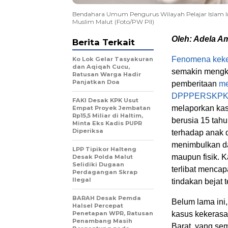
Bendahara Umum Pengurus Wilayah Pelajar Islam In
Muslim Malut (Foto/PW PII)
Oleh: Adela A
Berita Terkait
Fenomena keke
Ko Lok Gelar Tasyakuran
dan Aqiqah Cucu,
semakin mengk
Ratusan Warga Hadir
Panjatkan Doa
pemberitaan
me
DPPPERSKPK
FAKI Desak KPK Usut
melaporkan kas
Empat Proyek Jembatan
Rp15,5 Miliar di Haltim,
berusia 15 tah
Minta Eks Kadis PUPR
Diperiksa
terhadap anak 
menimbulkan da
LPP Tipikor Halteng
maupun fisik. 
Desak Polda Malut
Selidiki Dugaan
terlibat menca
Perdagangan Skrap
Ilegal
tindakan bejat t
BARAH Desak Pemda
Belum lama ini
Halsel Percepat
Penetapan WPR, Ratusan
kasus kekerasa
Penambang Masih
Barat, yang se