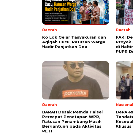
Daerah
Daerah
Ko Lok Gelar Tasyakuran dan
FAKI D
Aqiqah Cucu, Ratusan Warga
Proyek 
Hadir Panjatkan Doa
di Halt
PUPR Di
Daerah
Nasiona
BARAH Desak Pemda Halsel
DePA-RI
Percepat Penetapan WPR,
Tandat
Ratusan Penambang Masih
Kesepa
Bergantung pada Aktivitas
Khusus 
PETI