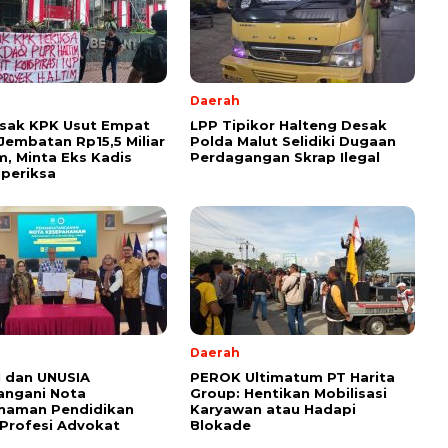
Daerah
esak KPK Usut Empat
LPP Tipikor Halteng Desak
Jembatan Rp15,5 Miliar
Polda Malut Selidiki Dugaan
im, Minta Eks Kadis
Perdagangan Skrap Ilegal
periksa
l
Daerah
 dan UNUSIA
PEROK Ultimatum PT Harita
angani Nota
Group: Hentikan Mobilisasi
haman Pendidikan
Karyawan atau Hadapi
Profesi Advokat
Blokade