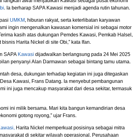
i langkah awal menjadikan Kawasi sebagai pusat ekonomi
bi
. Ia berharap SAPA Kawasi menjadi agenda rutin tahunan.
ipasi
UMKM
, hiburan rakyat, serta keterlibatan karyawan
kami ingin mengenalkan kawasan komersial ini sebagai motor
Terima kasih atas dukungan Pemdes Kawasi, Pemkab Halsel,
 bisnis Harita Nickel di site Obi,” kata Ifan.
an SAPA
Kawasi
dijadwalkan berlangsung pada 24 Mei 2025
lan penyanyi Alan Darmawan sebagai bintang tamu utama.
intah desa, dukungan terhadap kegiatan ini juga ditegaskan
s Desa Kawasi, Frans Datang. Ia menyebut pembangunan
i ini juga mencakup masyarakat dari desa sekitar, termasuk
mi ini milik bersama. Mari kita bangun kemandirian desa
konomi gotong royong,” ujar Frans.
awasi,
Harita Nickel memperkuat posisinya sebagai mitra
syarakat di sekitar wilayah operasional. Perusahaan