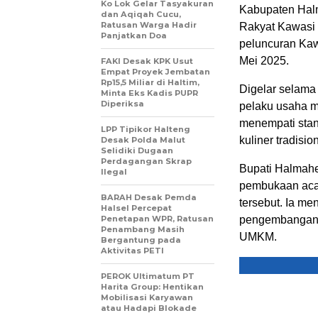
Ko Lok Gelar Tasyakuran
Kabupaten Hal
dan Aqiqah Cucu,
Ratusan Warga Hadir
Rakyat Kawasi 
Panjatkan Doa
peluncuran Kaw
Mei 2025.
FAKI Desak KPK Usut
Empat Proyek Jembatan
Rp15,5 Miliar di Haltim,
Digelar selama
Minta Eks Kadis PUPR
Diperiksa
pelaku usaha m
menempati stan
LPP Tipikor Halteng
kuliner tradisi
Desak Polda Malut
Selidiki Dugaan
Perdagangan Skrap
Bupati Halmahe
Ilegal
pembukaan acar
BARAH Desak Pemda
tersebut. Ia me
Halsel Percepat
Penetapan WPR, Ratusan
pengembangan 
Penambang Masih
UMKM.
Bergantung pada
Aktivitas PETI
PEROK Ultimatum PT
Harita Group: Hentikan
Mobilisasi Karyawan
atau Hadapi Blokade