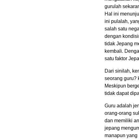
gurulah sekara
Hal ini menunj
ini pulalah, y
salah satu neg
dengan kondisin
tidak Jepang m
kembali. Denga
satu faktor Jep
Dari sinilah, 
seorang guru? 
Meskipun berge
tidak dapat di
Guru adalah je
orang-orang su
dan memiliki an
jepang mengump
manapun yang i