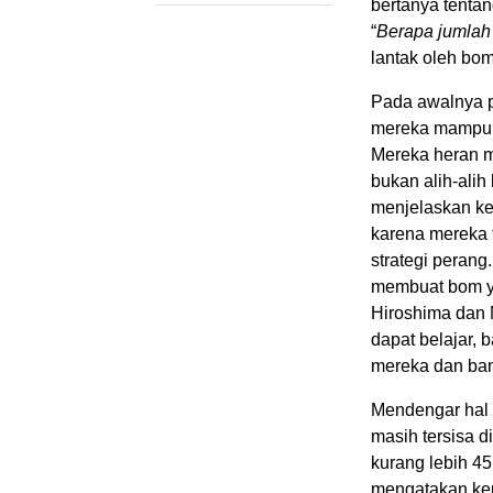
bertanya tentan
“
Berapa jumlah 
lantak oleh bom
Pada awalnya p
mereka mampu m
Mereka heran m
bukan alih-alih
menjelaskan ke
karena mereka 
strategi peran
membuat bom ya
Hiroshima dan 
dapat belajar,
mereka dan bang
Mendengar hal 
masih tersisa d
kurang lebih 45
mengatakan kep