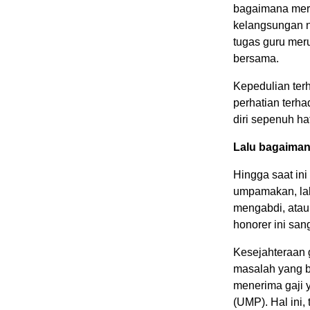
bagaimana mere
kelangsungan n
tugas guru mer
bersama.
Kepedulian ter
perhatian terh
diri sepenuh ha
Lalu bagaiman
Hingga saat in
umpamakan, lak
mengabdi, atau 
honorer ini san
Kesejahteraan g
masalah yang b
menerima gaji 
(UMP). Hal ini,