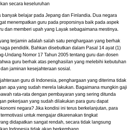
dikan secara keseluruhan
s banyak belajar pada Jepang dan Finlandia. Dua negara
gat menempatkan guru pada proporsinya baik pada aspek
ru dan memberi upah yang Layak sebagaimana mestinya.
yang terjamin adalah salah satu penghargaan yang berhak
enaga pendidik. Bahkan disebutkan dalam Pasal 14 ayat (1)
ng-Undang Nomor 17 Tahun 2005 tentang guru dan dosen
hwa guru berhak atas penghasilan yang melebihi kebutuhan
dan jaminan kesejahteraan sosial.
ahteraan guru di Indonesia, penghargaan yang diterima tidak
an apa yang sudah merela lakukan. Bagaimana mungkin gaji
bawah rata-rata dengan pembayaran yang sering ditunda
an pekerjaan yang sudah dilakukan para guru dapat
onomi negara? Jika kondisi ini terus berkelanjutan, para
 termotivasi untuk mengajar dikarenakan tingkat
yang didapatkan sangat rendah, secara tidak langsung
dikan Indonesia tidak akan berkembang.