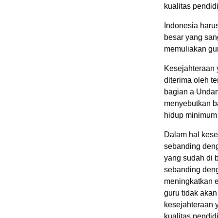
kualitas pendi
Indonesia haru
besar yang san
memuliakan gu
Kesejahteraan 
diterima oleh t
bagian a Unda
menyebutkan ba
hidup minimum 
Dalam hal kesej
sebanding deng
yang sudah di 
sebanding deng
meningkatkan ek
guru tidak akan
kesejahteraan 
kualitas pendi