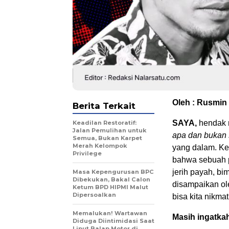
Oleh : Rusmin
Berita Terkait
SAYA,
hendak 
Keadilan Restoratif:
Jalan Pemulihan untuk
apa dan bukan 
Semua, Bukan Karpet
Merah Kelompok
yang dalam. Ke
Privilege
bahwa sebuah p
jerih payah, b
Masa Kepengurusan BPC
Dibekukan, Bakal Calon
disampaikan ol
Ketum BPD HIPMI Malut
Dipersoalkan
bisa kita nikmat
Memalukan! Wartawan
Masih ingatkah
Diduga Diintimidasi Saat
Liput Balap Motor di