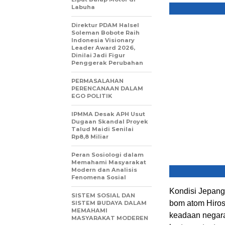
Labuha
Direktur PDAM Halsel
Soleman Bobote Raih
Indonesia Visionary
Leader Award 2026,
Dinilai Jadi Figur
Penggerak Perubahan
PERMASALAHAN
PERENCANAAN DALAM
EGO POLITIK
IPMMA Desak APH Usut
Dugaan Skandal Proyek
Talud Maidi Senilai
Rp8,8 Miliar
Peran Sosiologi dalam
Memahami Masyarakat
Modern dan Analisis
Fenomena Sosial
Kondisi Jepang
SISTEM SOSIAL DAN
bom atom Hiros
SISTEM BUDAYA DALAM
MEMAHAMI
keadaan negara
MASYARAKAT MODEREN