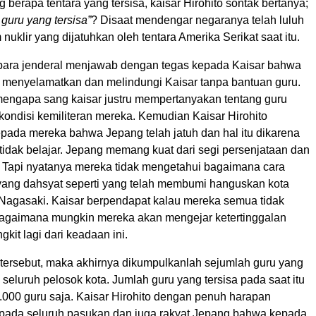
g berapa tentara yang tersisa, kaisar Hirohito sontak bertanya;
guru yang tersisa”
? Disaat mendengar negaranya telah luluh
 nuklir yang dijatuhkan oleh tentara Amerika Serikat saat itu.
ara jenderal menjawab dengan tegas kepada Kaisar bahwa
enyelamatkan dan melindungi Kaisar tanpa bantuan guru.
engapa sang kaisar justru mempertanyakan tentang guru
 kondisi kemiliteran mereka. Kemudian Kaisar Hirohito
pada mereka bahwa Jepang telah jatuh dan hal itu dikarena
tidak belajar. Jepang memang kuat dari segi persenjataan dan
g. Tapi nyatanya mereka tidak mengetahui bagaimana cara
ng dahsyat seperti yang telah membumi hanguskan kota
Nagasaki. Kaisar berpendapat kalau mereka semua tidak
 bagaimana mungkin mereka akan mengejar ketertinggalan
kit lagi dari keadaan ini.
tersebut, maka akhirnya dikumpulkanlah sejumlah guru yang
i seluruh pelosok kota. Jumlah guru yang tersisa pada saat itu
.000 guru saja. Kaisar Hirohito dengan penuh harapan
ada seluruh pasukan dan juga rakyat Jepang bahwa kepada