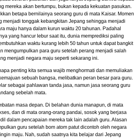
ng mereka akan bertumpu, bukan kepada kekuatan pasukan.
ukkan betapa bernilainya seorang guru di mata Kaisar. Momen
ang menjadi tonggak kebangkitan Jepang sehingga menjadi
ara maju hanya dalam kurun waktu 20 tahunan. Padahal
ya yang hancur lebur saat itu, dunia memprediksi paling
embutuhkan waktu kurang lebih 50 tahun untuk dapat bangkit
n mengumpulkan para guru setelah perang menjadi salah
ang menjadi negara maju seperti sekarang ini.
kenapa penting kita semua wajib menghormati dan memuliakan
kemajuan sebuah bangsa, melibatkan peran besar para guru.
lar sebagai pahlawan tanda jasa, namun jasa seorang guru
pandang sebelah mata.
mbatan masa depan. Di belahan dunia manapun, di mata
kses, dan di mata orang-orang pandai, sosok yang berjasa
dil dalam pencapaian mereka tak lain adalah guru. Alasan
ulkan guru setelah bom atom patut dicontoh oleh negara
ngin maju. Nah, sudah saatnya kita belajar dari Jepang