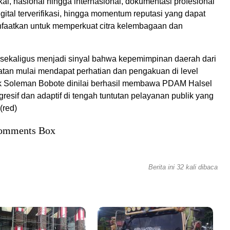
okal, nasional hingga internasional, dokumentasi profesional
igital terverifikasi, hingga momentum reputasi yang dapat
faatkan untuk memperkuat citra kelembagaan dan
 sekaligus menjadi sinyal bahwa kepemimpinan daerah dari
tan mulai mendapat perhatian dan pengakuan di level
k Soleman Bobote dinilai berhasil membawa PDAM Halsel
ogresif dan adaptif di tengah tuntutan pelayanan publik yang
(red)
omments Box
Berita ini 32 kali dibaca