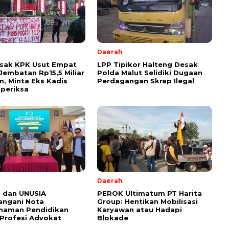
Daerah
esak KPK Usut Empat
LPP Tipikor Halteng Desak
Jembatan Rp15,5 Miliar
Polda Malut Selidiki Dugaan
im, Minta Eks Kadis
Perdagangan Skrap Ilegal
periksa
l
Daerah
 dan UNUSIA
PEROK Ultimatum PT Harita
angani Nota
Group: Hentikan Mobilisasi
haman Pendidikan
Karyawan atau Hadapi
Profesi Advokat
Blokade