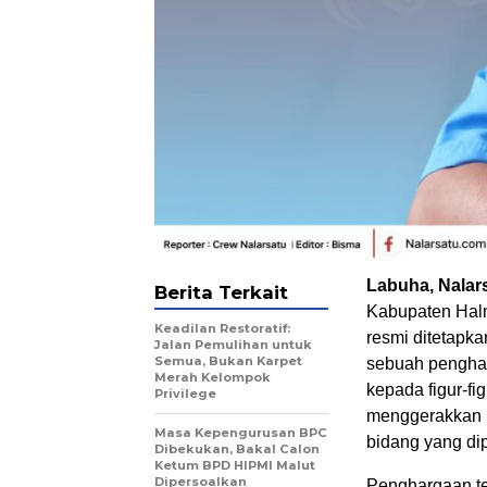
Labuha, Nalar
Berita Terkait
Kabupaten Halm
Keadilan Restoratif:
resmi ditetapk
Jalan Pemulihan untuk
Semua, Bukan Karpet
sebuah penghar
Merah Kelompok
kepada figur-fi
Privilege
menggerakkan 
Masa Kepengurusan BPC
bidang yang di
Dibekukan, Bakal Calon
Ketum BPD HIPMI Malut
Dipersoalkan
Penghargaan t