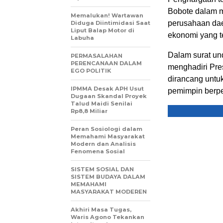
Bobote dalam m
Memalukan! Wartawan
perusahaan dae
Diduga Diintimidasi Saat
Liput Balap Motor di
ekonomi yang t
Labuha
Dalam surat un
PERMASALAHAN
PERENCANAAN DALAM
menghadiri Pre
EGO POLITIK
dirancang untuk
IPMMA Desak APH Usut
pemimpin berpe
Dugaan Skandal Proyek
Talud Maidi Senilai
Rp8,8 Miliar
Peran Sosiologi dalam
Memahami Masyarakat
Modern dan Analisis
Fenomena Sosial
SISTEM SOSIAL DAN
SISTEM BUDAYA DALAM
MEMAHAMI
MASYARAKAT MODEREN
Akhiri Masa Tugas,
Waris Agono Tekankan