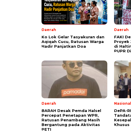
Daerah
Daerah
Ko Lok Gelar Tasyakuran dan
FAKI D
Aqiqah Cucu, Ratusan Warga
Proyek 
Hadir Panjatkan Doa
di Halt
PUPR Di
Daerah
Nasiona
BARAH Desak Pemda Halsel
DePA-RI
Percepat Penetapan WPR,
Tandat
Ratusan Penambang Masih
Kesepa
Bergantung pada Aktivitas
Khusus 
PETI