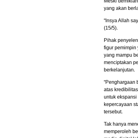
Meski demikian
yang akan berla
“Insya Allah sa
(15/5).
Pihak penyeleng
figur pemimpi
yang mampu ber
menciptakan pe
berkelanjutan.
“Penghargaan b
atas kredibilit
untuk ekspansi 
kepercayaan st
tersebut.
Tak hanya mene
memperoleh berb