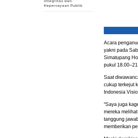
Integritas dan
Kepercayaan Publik
Acara penganug
yakni pada Sabt
Simatupang Hote
pukul 18.00–21
Saat diwawanca
cukup terkejut 
Indonesia Visi
“Saya juga kage
mereka melihat
tanggung jawab
memberikan pel