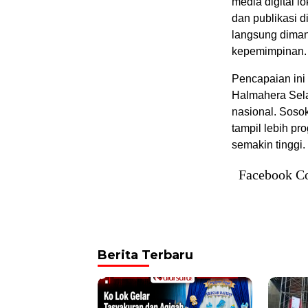
media digital l
dan publikasi d
langsung diman
kepemimpinan.
Pencapaian ini
Halmahera Sela
nasional. Soso
tampil lebih pr
semakin tinggi. 
Facebook C
Berita Terbaru