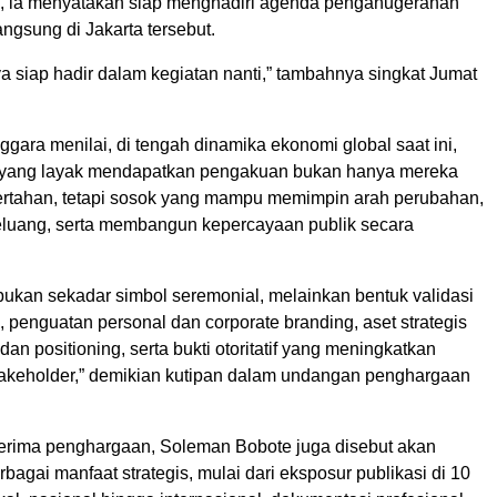
, ia menyatakan siap menghadiri agenda penganugerahan
ngsung di Jakarta tersebut.
ya siap hadir dalam kegiatan nanti,” tambahnya singkat Jumat
gara menilai, di tengah dinamika ekonomi global saat ini,
n yang layak mendapatkan pengakuan bukan hanya mereka
tahan, tetapi sosok yang mampu memimpin arah perubahan,
luang, serta membangun kepercayaan publik secara
ukan sekadar simbol seremonial, melainkan bentuk validasi
as, penguatan personal dan corporate branding, aset strategis
dan positioning, serta bukti otoritatif yang meningkatkan
akeholder,” demikian kutipan dalam undangan penghargaan
rima penghargaan, Soleman Bobote juga disebut akan
agai manfaat strategis, mulai dari eksposur publikasi di 10