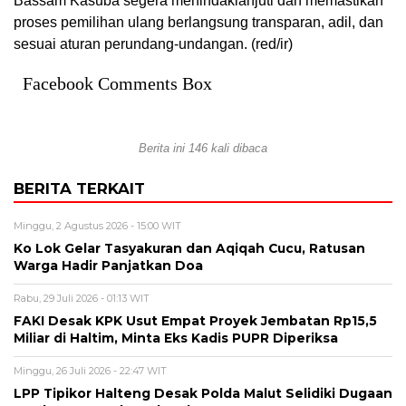
Bassam Kasuba segera menindaklanjuti dan memastikan
proses pemilihan ulang berlangsung transparan, adil, dan
sesuai aturan perundang-undangan. (red/ir)
Facebook Comments Box
Berita ini 146 kali dibaca
BERITA TERKAIT
Minggu, 2 Agustus 2026 - 15:00 WIT
Ko Lok Gelar Tasyakuran dan Aqiqah Cucu, Ratusan
Warga Hadir Panjatkan Doa
Rabu, 29 Juli 2026 - 01:13 WIT
FAKI Desak KPK Usut Empat Proyek Jembatan Rp15,5
Miliar di Haltim, Minta Eks Kadis PUPR Diperiksa
Minggu, 26 Juli 2026 - 22:47 WIT
LPP Tipikor Halteng Desak Polda Malut Selidiki Dugaan