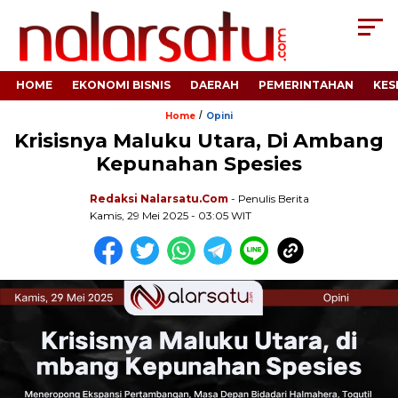
HOME
EKONOMI BISNIS
DAERAH
PEMERINTAHAN
KES
/
Home
Opini
Krisisnya Maluku Utara, Di Ambang
Kepunahan Spesies
Redaksi Nalarsatu.com
- Penulis Berita
Kamis, 29 Mei 2025 - 03:05 WIT