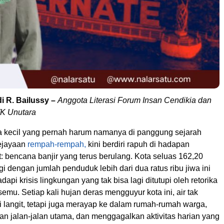
di R. Bailussy –
Anggota Literasi Forum Insan Cendikia dan
K Unutara
a kecil yang pernah harum namanya di panggung sejarah
ejayaan
rempah-rempah,
kini berdiri rapuh di hadapan
: bencana banjir yang terus berulang. Kota seluas 162,20
gi dengan jumlah penduduk lebih dari dua ratus ribu jiwa ini
pi krisis lingkungan yang tak bisa lagi ditutupi oleh retorika
emu. Setiap kali hujan deras mengguyur kota ini, air tak
i langit, tetapi juga merayap ke dalam rumah-rumah warga,
 jalan-jalan utama, dan menggagalkan aktivitas harian yang