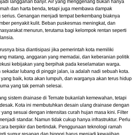
jadi langganan banjir. Air yang menggenang bukan hanya
rumah dan harta benda, tetapi juga membawa dampak
 serius. Genangan menjadi tempat berkembang biaknya
ber penyakit kulit. Beban puskesmas meningkat, dan
masyarakat menurun, terutama bagi kelompok rentan seperti
lansia.
usnya bisa diantisipasi jika pemerintah kota memiliki
ng matang, anggaran yang memadai, dan keberanian politik
kusi kebijakan yang berpihak pada keselamatan warga.
sekadar lubang di pinggir jalan, ia adalah nadi sebuah kota.
 yang baik, kota akan lumpuh, dan warganya akan terus hidup
auma yang tak pernah selesai.
g sistem drainase di Ternate bukanlah kemewahan, tetapi
esak. Kota ini membutuhkan desain ulang drainase dengan
 yang sesuai dengan intensitas curah hujan masa kini. Filter
njadi standar. Namun tidak cukup hanya infrastruktur. Perlu
cara berpikir dan bertindak. Penggunaan teknologi ramah
erti sumur resapan dan biopori harus menjadi kewajiban