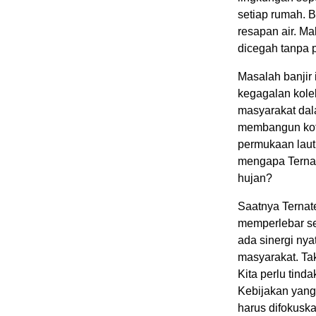
setiap rumah. B
resapan air. Ma
dicegah tanpa 
Masalah banjir i
kegagalan kole
masyarakat dal
membangun kota
permukaan laut 
mengapa Ternate
hujan?
Saatnya Ternat
memperlebar se
ada sinergi nya
masyarakat. Ta
Kita perlu tind
Kebijakan yang
harus difokuska