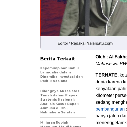
Oleh : Al Fakh
Berita Terkait
Mahasiswa PW
Kepemimpinan Bahlil
Lahadalia dalam
TERNATE,
kot
Dinamika Investasi dan
Politik Nasional
dunia karena k
kenyataan pahit
Hilangnya Akses atas
kilometer perse
Tanah dalam Proyek
Strategis Nasional:
sedang menghada
Analisis Kasus Bapak
Alimusu di Obi,
pembangunan
s
Halmahera Selatan
hanya jatuh dar
menenggelamkan
Miliaran Rupiah
Menguap, Maidi Hanya