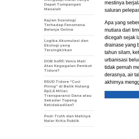
mestinya berja
Dapat Tumpangan
Masalah
saluran pelepas
Kajian Sosiologi
Apa yang seben
Terhadap Fenomena
Belanja Online
mutiara dari ti
dicegah sejak 
Logika Akumulasi dan
drainase yang b
Ekologi yang
Tersingkirkan
tahun silam, ke
urbanisasi belu
DOB Sofifi: Vonis Mati
Atas Kegagalan Pemkot
tidak pernah m
Tidore?
derasnya, air t
RSUD Tidore “Cuci
akhirnya mengg
Piring” di Balik Hutang
Rp2,6 Miliar;
Transparansi Dana atau
Sekadar Topeng
Ketidakadilan?
Post-Truth dan Matinya
Nalar Kritis Publik