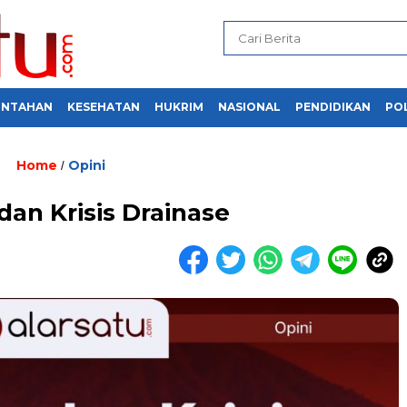
INTAHAN
KESEHATAN
HUKRIM
NASIONAL
PENDIDIKAN
POL
Home
Opini
/
dan Krisis Drainase