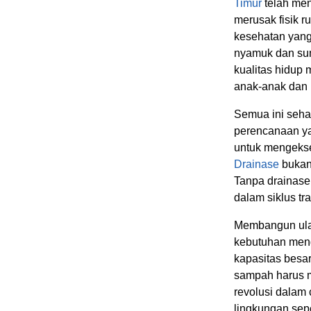
Timur
telah men
merusak fisik 
kesehatan yang
nyamuk dan sum
kualitas hidup 
anak-anak dan 
Semua ini sehar
perencanaan ya
untuk mengekse
Drainase
bukan 
Tanpa drainase
dalam siklus tr
Membangun ulan
kebutuhan mend
kapasitas besar
sampah harus me
revolusi dalam 
lingkungan sep