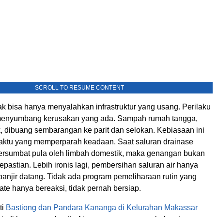
SCROLL TO RESUME CONTENT
ak bisa hanya menyalahkan infrastruktur yang usang. Perilaku
 menyumbang kerusakan yang ada. Sampah rumah tangga,
k, dibuang sembarangan ke parit dan selokan. Kebiasaan ini
ktu yang memperparah keadaan. Saat saluran drainase
tersumbat pula oleh limbah domestik, maka genangan bukan
 kepastian. Lebih ironis lagi, pembersihan saluran air hanya
banjir datang. Tidak ada program pemeliharaan rutin yang
nate hanya bereaksi, tidak pernah bersiap.
ti
Bastiong dan Pandara Kananga di Kelurahan Makassar