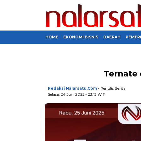
HOME
EKONOMI BISNIS
DAERAH
PEMER
Ternate 
Redaksi Nalarsatu.com
- Penulis Berita
Selasa, 24 Juni 2025 - 23:13 WIT