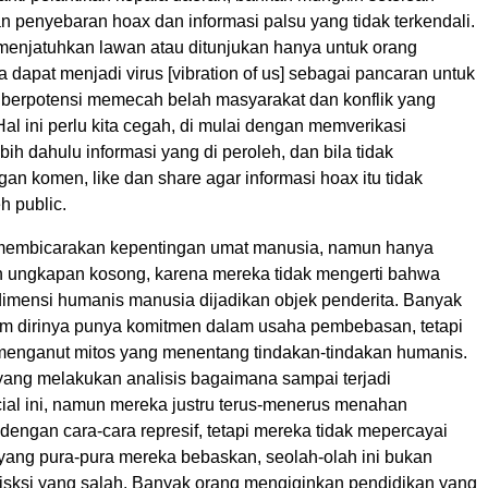
n penyebaran hoax dan informasi palsu yang tidak terkendali.
 menjatuhkan lawan atau ditunjukan hanya untuk orang
ta dapat menjadi virus [vibration of us] sebagai pancaran untuk
 berpotensi memecah belah masyarakat dan konflik yang
Hal ini perlu kita cegah, di mulai dengan memverikasi
bih dahulu informasi yang di peroleh, dan bila tidak
an komen, like dan share agar informasi hoax itu tidak
h public.
membicarakan kepentingan umat manusia, namun hanya
 ungkapan kosong, karena mereka tidak mengerti bahwa
imensi humanis manusia dijadikan objek penderita. Banyak
m dirinya punya komitmen dalam usaha pembebasan, tetapi
enganut mitos yang menentang tindakan-tindakan humanis.
ang melakukan analisis bagaimana sampai terjadi
ial ini, namun mereka justru terus-menerus menahan
engan cara-cara represif, tetapi mereka tidak mepercayai
 yang pura-pura mereka bebaskan, seolah-olah ini bukan
isksi yang salah. Banyak orang mengiginkan pendidikan yang