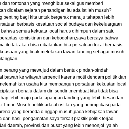
n dan tontonan yang menghibur sekaligus memberi
ah didalam sejarah pertandigan itu ada istilah musuh?
 penting bagi kita untuk bergerak menuju tahapan lebih
persatuan berbasis kesatuan social budaya dan kekeluargaan
ti bahwa semua kekuata local harus dihimpun dalam satu
erantas kemiskinan dan kebodohan,saya bercaya bahwa
 itu tak akan bisa dikalahkan bila persatuan local berbasis
kuasaan yang tidak meletakan lawan tanding sebagai musuh
hilangkan.
n perang yang mewujud dalam bentuk pindah-pindah
l bawah ke wilayah terpencil karena motif dendam politik dan
n melemahkan usaha kita membangun persatuan kekuatan local
ptakan benalu dalam diri sendiri,membuat kita tidak bisa
hap lebih maju pada lapangan tanding yang lebih besar dan
 Timur. Musuh politik adalah istilah yang berimplikasi pada
rena yang berbeda dinggap musuh,pada kebijakan tawan
ari hasil pengamatan saya terkait praktik politik terjadi
dari daerah, provinsi,dan pusat yang lebih menonjol iyalah