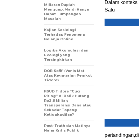
Dalam konteks p
Miliaran Rupiah
Menguap, Maidi Hanya
Satu
Dapat Tumpangan
Masalah
Kajian Sosiologi
Terhadap Fenomena
Belanja Online
Logika Akumulasi dan
Ekologi yang
Tersingkirkan
DOB Sofifi: Vonis Mati
Atas Kegagalan Pemkot
Tidore?
RSUD Tidore “Cuci
Piring” di Balik Hutang
Rp2,6 Miliar;
Transparansi Dana atau
Sekadar Topeng
Ketidakadilan?
Post-Truth dan Matinya
Nalar Kritis Publik
pertandingan,d