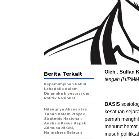
Oleh : Sulfan 
Berita Terkait
tengah (HIPMM
Kepemimpinan Bahlil
Lahadalia dalam
Dinamika Investasi dan
Politik Nasional
BASIS
sosiolog
Hilangnya Akses atas
kesatuan sejara
Tanah dalam Proyek
Strategis Nasional:
pernah menghil
Analisis Kasus Bapak
menurut hemat s
Alimusu di Obi,
Halmahera Selatan
musuh politik,a