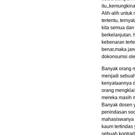
itu,,kemungkina
Alih-alih untuk
tertentu, ternya
kita semua dan
berkelanjutan. 
kebenaran terle
benar,maka jang
dokonsumsi ole
Banyak orang 
menjadi sebuah
kenyataannya d
orang mengklai
mereka masih m
Banyak dosen y
penindasan soc
mahasiswanya d
kaum tertindas
sebuah kontrad