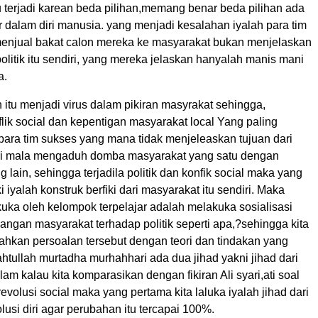
itu terjadi karean beda pilihan,memang benar beda pilihan ada
 dalam diri manusia. yang menjadi kesalahan iyalah para tim
menjual bakat calon mereka ke masyarakat bukan menjelaskan
 politik itu sendiri, yang mereka jelaskan hanyalah manis mani
a.
itu menjadi virus dalam pikiran masyrakat sehingga,
lik social dan kepentigan masyarakat local Yang paling
para tim sukses yang mana tidak menjeleaskan tujuan dari
ndiri mala mengaduh domba masyarakat yang satu dengan
 lain, sehingga terjadila politik dan konfik social maka yang
ki iyalah konstruk berfiki dari masyarakat itu sendiri. Maka
kuka oleh kelompok terpelajar adalah melakuka sosialisasi
ngan masyarakat terhadap politik seperti apa,?sehingga kita
an persoalan tersebut dengan teori dan tindakan yang
ahtullah murtadha murhahhari ada dua jihad yakni jihad dari
lam kalau kita komparasikan dengan fikiran Ali syari,ati soal
 revolusi social maka yang pertama kita laluka iyalah jihad dari
lusi diri agar perubahan itu tercapai 100%.