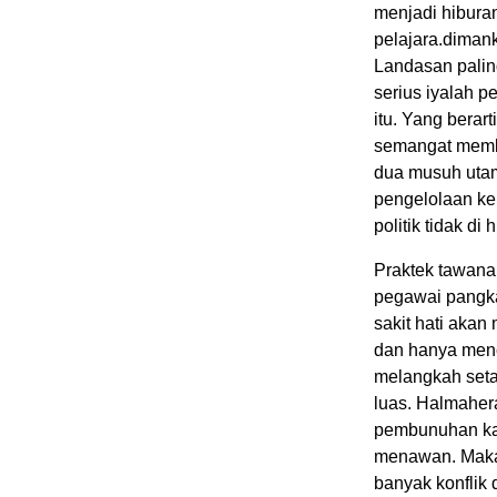
menjadi hibura
pelajara.dimank
Landasan paling
serius iyalah 
itu. Yang berar
semangat memb
dua musuh utama
pengelolaan ke
politik tidak di 
Praktek tawana
pegawai pangka
sakit hati aka
dan hanya menci
melangkah seta
luas. Halmahera
pembunuhan ka
menawan. Maka d
banyak konflik 