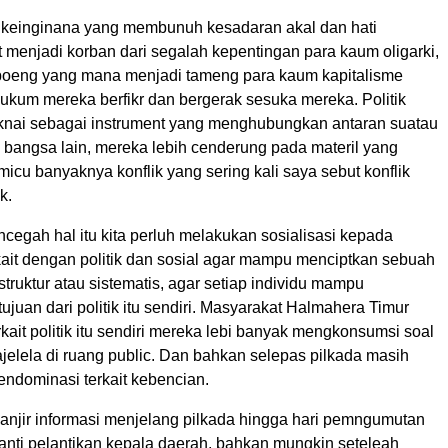
 keinginana yang membunuh kesadaran akal dan hati
 menjadi korban dari segalah kepentingan para kaum oligarki,
oeng yang mana menjadi tameng para kaum kapitalisme
ukum mereka berfikr dan bergerak sesuka mereka. Politik
maknai sebagai instrument yang menghubungkan antaran suatau
bangsa lain, mereka lebih cenderung pada materil yang
icu banyaknya konflik yang sering kali saya sebut konflik
k.
cegah hal itu kita perluh melakukan sosialisasi kepada
kait dengan politik dan sosial agar mampu menciptkan sebuah
rstruktur atau sistematis, agar setiap individu mampu
juan dari politik itu sendiri. Masyarakat Halmahera Timur
kait politik itu sendiri mereka lebi banyak mengkonsumsi soal
jelela di ruang public. Dan bahkan selepas pilkada masih
endominasi terkait kebencian.
,banjir informasi menjelang pilkada hingga hari pemngumutan
anti pelantikan kepala daerah, bahkan mungkin seteleah