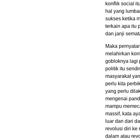
konflik social 
hal yang lumbar
sukses ketika 
terkain apa itu
dan janji semat
Maka pernyatan 
melahirkan konf
gobloknya lagi 
politik itu se
masyarakat yang
perlu kita perbi
yang perlu dila
mengenai panda
mampu memecahk
massif, kata ay
luar dan dari da
revolusi diri ke
dalam atau revo