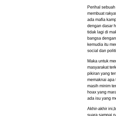
Perihal sebuah
membuat rakyat
ada mafia kamp
dengan dasar h
tidak lagi di 
bangsa dengan 
kemudia itu mem
social dan politi
Maka untuk men
masyarakat ter
pikiran yang te
memaknai apa tu
masih minim ter
hoax yang mara
ada isu yang m
Akhir-akhir ini
suara sampai n