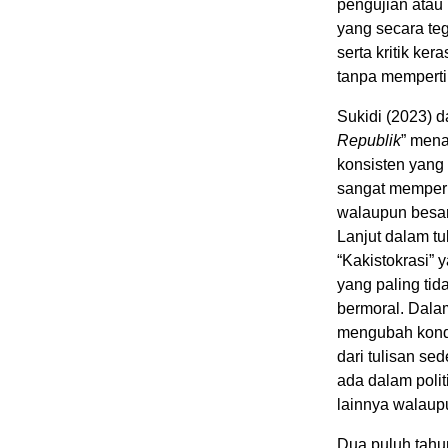
pengujian atau
yang secara te
serta kritik ke
tanpa mempert
Sukidi (2023) d
Republik
” mena
konsisten yang
sangat memperh
walaupun besar
Lanjut dalam tu
“Kakistokrasi” 
yang paling tid
bermoral. Dala
mengubah kondis
dari tulisan se
ada dalam poli
lainnya walaupu
Dua puluh tahu