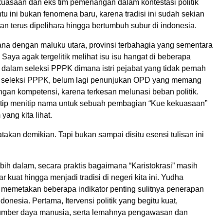
kuasaan dan eks tim pemenangan dalam kontestasi politik
tu ini bukan fenomena baru, karena tradisi ini sudah sekian
dan terus dipelihara hingga bertumbuh subur di indonesia.
na dengan maluku utara, provinsi terbahagia yang sementara
i? Saya agak tergelitik melihat isu isu hangat di beberapa
 dalam seleksi PPPK dimana istri pejabat yang tidak pernah
os seleksi PPPK, belum lagi penunjukan OPD yang memang
ngan kompetensi, karena terkesan melunasi beban politik.
 titip menitip nama untuk sebuah pembagian “Kue kekuasaan”
yang kita lihat.
katakan demikian. Tapi bukan sampai disitu esensi tulisan ini
lebih dalam, secara praktis bagaimana “Karistokrasi” masih
 kuat hingga menjadi tradisi di negeri kita ini. Yudha
 memetakan beberapa indikator penting sulitnya penerapan
ndonesia. Pertama, Itervensi politik yang begitu kuat,
umber daya manusia, serta lemahnya pengawasan dan