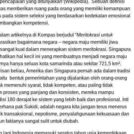
 pencapaian yang ditunjukkan”(Wikipedia). Sebuah definisi
gas memberikan ruang pada orang yang memiliki kemampuan
ras pada sistem seleksi yang berdasarkan kedekatan emosional
imbangkan kompetensi.
alam artikelnya di Kompas berjudul “
Meritokrasi untuk
rasikan bagaimana negara – negara maju memiliki jiwa
 sangat kuat dalam menerapkan sistem meritokrasi. Singapura
atikan hal kecil ini yang membuatnya menjadi negara maju
nya hanya seluas kota samarinda atau sekitar 721,5 km².
lisan beliau, Amerika dan Singapura pernah ada dalam tradisi
yaitu bentuk pemerintahan yang dijalankan oleh orang-orang
ak memenuhi syarat, tidak kompeten, atau paling tidak
m proses yang panjang dan konsisten, mereka mampu
i 180 derajat ke sistem yang lebih baik dan profesional. Inti
derhana pak Sukidi, adalah negara kita jangan terus menerus
tik transaksional, nepotisme, penyalahgunaan kekuasaan dan
n faktanya sangat sulit untuk diubah.
n lagi Indonesia memasuki seratus tahun usia kemerdekaan