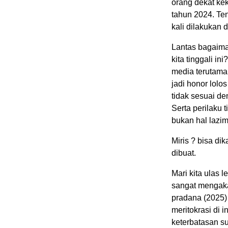
orang dekat ke
tahun 2024. Ten
kali dilakukan 
Lantas bagaima
kita tinggali in
media terutama
jadi honor lol
tidak sesuai de
Serta perilaku
bukan hal lazim 
Miris ? bisa di
dibuat.
Mari kita ulas 
sangat mengakar
pradana (2025)
meritokrasi di i
keterbatasan s