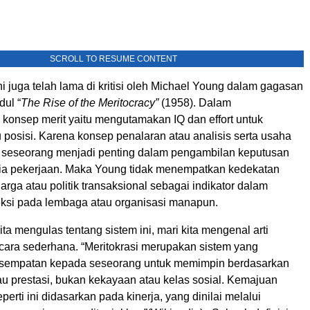
SCROLL TO RESUME CONTENT
ni juga telah lama di kritisi oleh Michael Young dalam gagasan
dul “
The Rise of the Meritocracy”
(1958). Dalam
konsep merit yaitu mengutamakan IQ dan effort untuk
posisi. Karena konsep penalaran atau analisis serta usaha
i seseorang menjadi penting dalam pengambilan keputusan
ia pekerjaan. Maka Young tidak menempatkan kedekatan
arga atau politik transaksional sebagai indikator dalam
ksi pada lembaga atau organisasi manapun.
ta mengulas tentang sistem ini, mari kita mengenal arti
ecara sederhana. “Meritokrasi merupakan sistem yang
sempatan kepada seseorang untuk memimpin berdasarkan
 prestasi, bukan kekayaan atau kelas sosial. Kemajuan
perti ini didasarkan pada kinerja, yang dinilai melalui