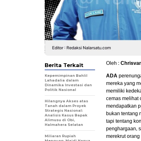
Oleh :
Chrisva
Berita Terkait
ADA
perenungan
Kepemimpinan Bahlil
Lahadalia dalam
mereka yang m
Dinamika Investasi dan
Politik Nasional
memiliki kedek
cemas melihat 
Hilangnya Akses atas
mendapatkan pe
Tanah dalam Proyek
Strategis Nasional:
bukan tentang m
Analisis Kasus Bapak
Alimusu di Obi,
tapi tentang k
Halmahera Selatan
penghargaan, s
merekrut orang l
Miliaran Rupiah
Menguap, Maidi Hanya