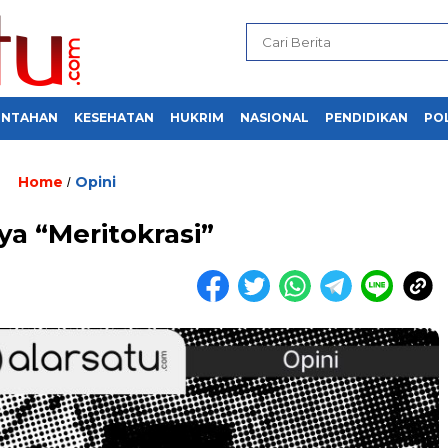
INTAHAN
KESEHATAN
HUKRIM
NASIONAL
PENDIDIKAN
POL
Home
Opini
/
ya “Meritokrasi”