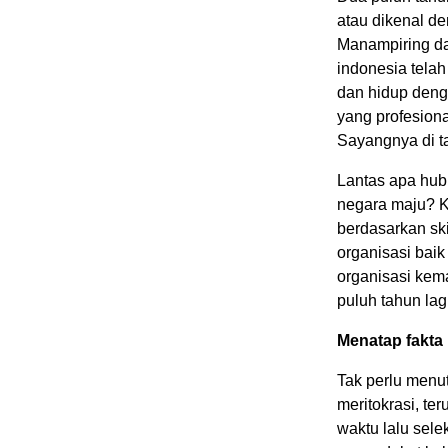
atau dikenal d
Manampiring da
indonesia telah
dan hidup deng
yang profesion
Sayangnya di ta
Lantas apa hub
negara maju? Ki
berdasarkan ski
organisasi bai
organisasi kem
puluh tahun lag
Menatap fakta
Tak perlu menut
meritokrasi, te
waktu lalu sele