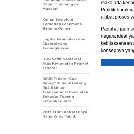
maka ada kesam
Dapat Tumpangan
Masalah
Praktik buruk y
akibat proses y
Kajian Sosiologi
Terhadap Fenomena
Belanja Online
Padahal jauh s
negara ideal y
Logika Akumulasi dan
kebijaksanaan a
Ekologi yang
Tersingkirkan
konsepnya yang
DOB Sofifi: Vonis Mati
Atas Kegagalan Pemkot
Tidore?
RSUD Tidore “Cuci
Piring” di Balik Hutang
Rp2,6 Miliar;
Transparansi Dana atau
Sekadar Topeng
Ketidakadilan?
Post-Truth dan Matinya
Nalar Kritis Publik