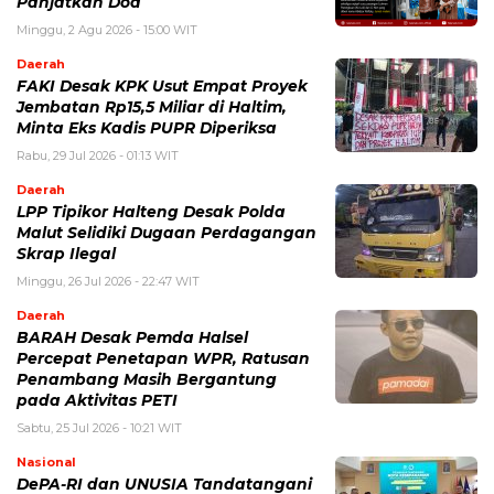
Panjatkan Doa
Minggu, 2 Agu 2026 - 15:00 WIT
Daerah
FAKI Desak KPK Usut Empat Proyek
Jembatan Rp15,5 Miliar di Haltim,
Minta Eks Kadis PUPR Diperiksa
Rabu, 29 Jul 2026 - 01:13 WIT
Daerah
LPP Tipikor Halteng Desak Polda
Malut Selidiki Dugaan Perdagangan
Skrap Ilegal
Minggu, 26 Jul 2026 - 22:47 WIT
Daerah
BARAH Desak Pemda Halsel
Percepat Penetapan WPR, Ratusan
Penambang Masih Bergantung
pada Aktivitas PETI
Sabtu, 25 Jul 2026 - 10:21 WIT
Nasional
DePA-RI dan UNUSIA Tandatangani