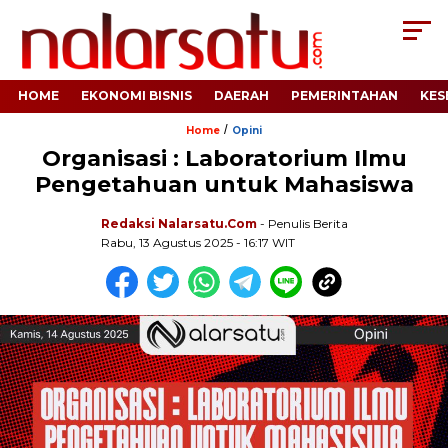
HOME
EKONOMI BISNIS
DAERAH
PEMERINTAHAN
KES
/
Home
Opini
Organisasi : Laboratorium Ilmu
Pengetahuan untuk Mahasiswa
Redaksi Nalarsatu.com
- Penulis Berita
Rabu, 13 Agustus 2025 - 16:17 WIT