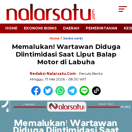
HOME
EKONOMI BISNIS
DAERAH
PEMERINTAHAN
KES
/
Home
Serba-serbi
Memalukan! Wartawan Diduga
Diintimidasi Saat Liput Balap
Motor di Labuha
Redaksi Nalarsatu.com
- Penulis Berita
Minggu, 17 Mei 2026 - 08:30 WIT